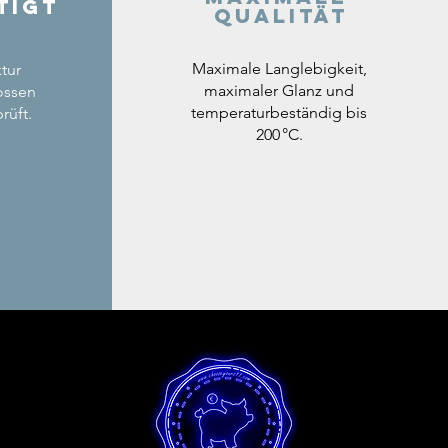
tigt
Qualität
Maximale Langlebigkeit,
tur
maximaler Glanz und
ossen
temperaturbeständig bis
rüft.
200 °C.