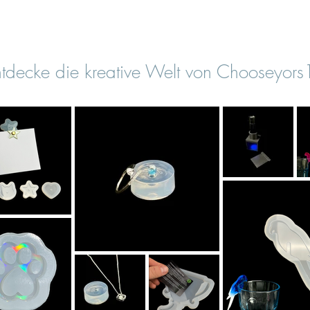
tdecke die kreative Welt von Chooseyor