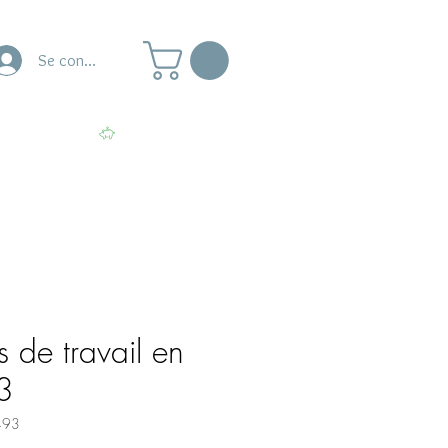
Se connecter
naire
Ateliers
Voir les points
s de travail en
A3
493