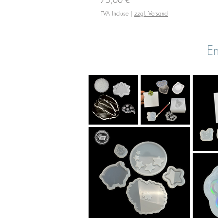
TVA Incluse
|
zzgl. Versand
En