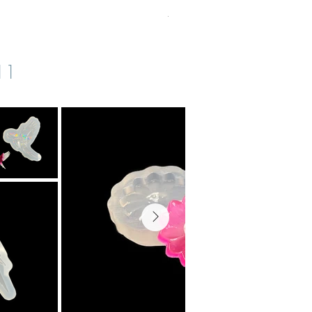
TVA Incluse
|
zzgl. Versand
s11