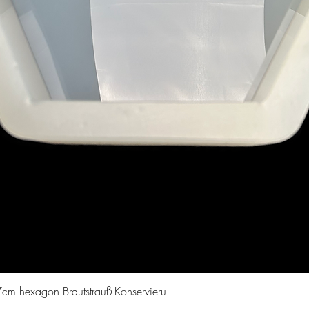
Aperçu rapide
cm hexagon Brautstrauß-Konservieru