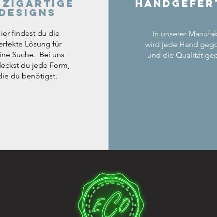
nzigartige
Handgefer
Designs
ier findest du die
In unserer Manufak
erfekte Lösung für
wird jede Hand geg
ine Suche. Bei uns
und die Qualität gep
eckst du jede Form,
die du benötigst.