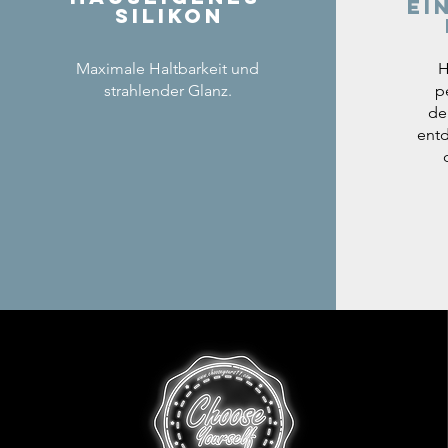
ei
Silikon
Maximale Haltbarkeit und
H
strahlender Glanz.
p
de
entd