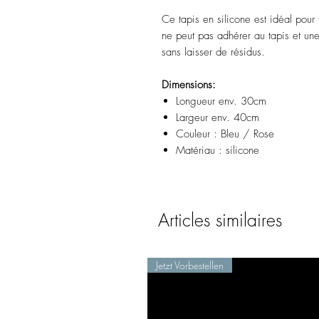
Ce tapis en silicone est idéal pour 
ne peut pas adhérer au tapis et une 
sans laisser de résidus.
Dimensions:
Longueur env. 30cm
Largeur env. 40cm
Couleur : Bleu / Rose
Matériau : silicone
Articles similaires
Jetzt Vorbestellen