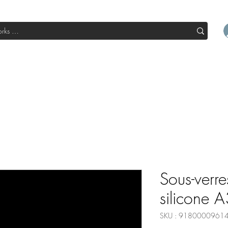
l
Boutique
Sale
Abo Box
Blog
Devenir un parte
Sous-verre
silicone 
SKU : 9180000961