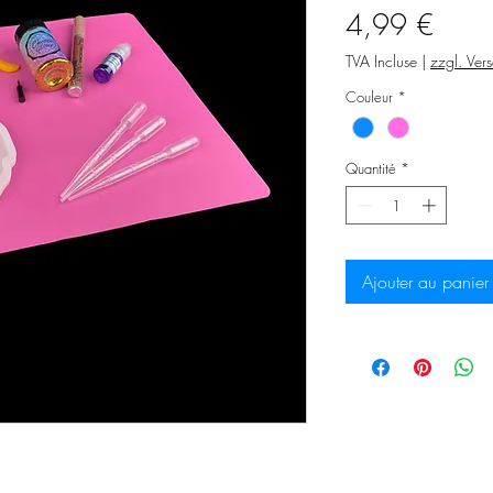
Prix
4,99 €
TVA Incluse
|
zzgl. Ver
Couleur
*
Quantité
*
Ajouter au panier