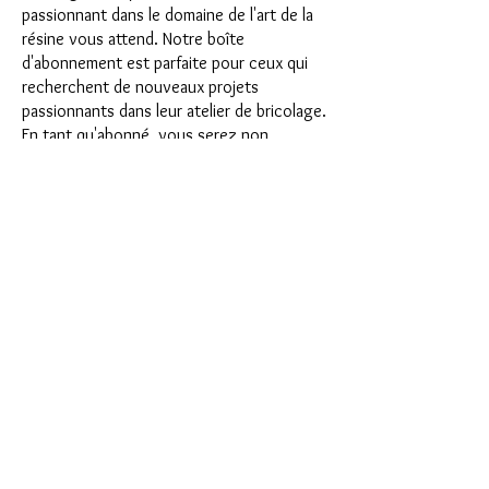
passionnant dans le domaine de l'art de la
résine vous attend. Notre boîte
d'abonnement est parfaite pour ceux qui
recherchent de nouveaux projets
passionnants dans leur atelier de bricolage.
En tant qu'abonné, vous serez non
seulement le premier à bénéficier de nos
tout nouveaux produits, mais vous
bénéficierez également d'une remise allant
jusqu'à 35 %. Nos coffrets d'abonnement
conviennent aux débutants ambitieux, mais
ils ne sont pas destinés aux débutants
absolus.
C'est aussi simple que cela : choisissez
l'abonnement directement sous ce texte
ou choisissez l'abonnement annuel pour
12 mois et recevez gratuitement notre
petit calendrier de l'Avent. Une fois votre
abonnement terminé, vous pouvez
l'annuler mensuellement. Une fois votre