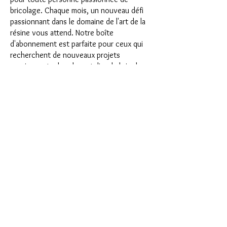
bricolage. Chaque mois, un nouveau défi
passionnant dans le domaine de l'art de la
résine vous attend. Notre boîte
d'abonnement est parfaite pour ceux qui
recherchent de nouveaux projets
passionnants dans leur atelier de bricolage.
En tant qu'abonné, vous serez non
seulement le premier à bénéficier de nos
tout nouveaux produits, mais vous
bénéficierez également d'une remise allant
jusqu'à 35 %. Nos coffrets d'abonnement
conviennent aux débutants ambitieux, mais
ils ne sont pas destinés aux débutants
absolus.
C'est aussi simple que cela : choisissez
l'abonnement directement sous ce texte
ou choisissez l'abonnement annuel pour
12 mois et recevez gratuitement notre
petit calendrier de l'Avent. Une fois votre
abonnement terminé, vous pouvez