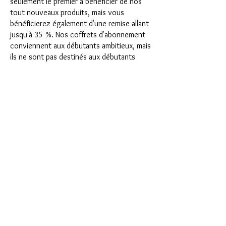
seulement le premier à bénéficier de nos
tout nouveaux produits, mais vous
bénéficierez également d'une remise allant
jusqu'à 35 %. Nos coffrets d'abonnement
conviennent aux débutants ambitieux, mais
ils ne sont pas destinés aux débutants
absolus.
C'est aussi simple que cela : choisissez
l'abonnement directement sous ce texte
ou choisissez l'abonnement annuel pour
12 mois et recevez gratuitement notre
petit calendrier de l'Avent. Une fois votre
abonnement terminé, vous pouvez
l'annuler mensuellement. Une fois votre
commande passée, vous recevrez une fois
par mois notre dernière boîte
d'abonnement, qui a chaque mois une
nouvelle devise passionnante et propose
un nouveau défi. Qu'il s'agisse de
nouveaux moules en silicone passionnants
avec des effets spéciaux ou de matériaux