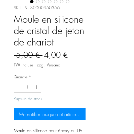
SKU : 9180000960366
Moule en silicone
de cristal de jeton
de chariot
Prix
Prix
 5,00 € 
4,00 €
original
promotionnel
TVA Incluse
|
zzgl. Versand
Quantité
*
Rupture de stock
Me notifier lorsque cet article est disponible
Moule en silicone pour époxy ou UV