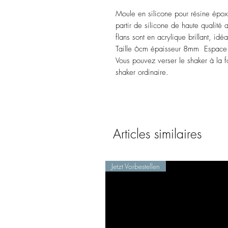
Moule en silicone pour résine épo
partir de silicone de haute qualit
flans sont en acrylique brillant, id
Taille 6cm épaisseur 8mm Espace
Vous pouvez verser le shaker à la
shaker ordinaire.
Articles similaires
Jetzt Vorbestellen