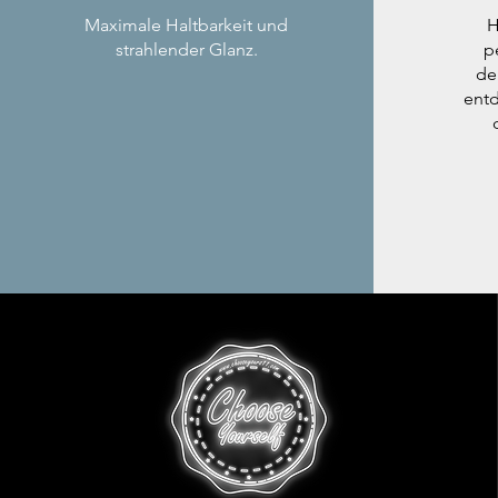
Maximale Haltbarkeit und
H
strahlender Glanz.
p
de
entd