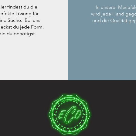
ier findest du die
In unserer Manufak
erfekte Lösung für
wird jede Hand geg
ine Suche. Bei uns
und die Qualität gep
eckst du jede Form,
die du benötigst.