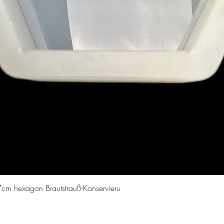
Aperçu rapide
cm hexagon Brautstrauß-Konservieru