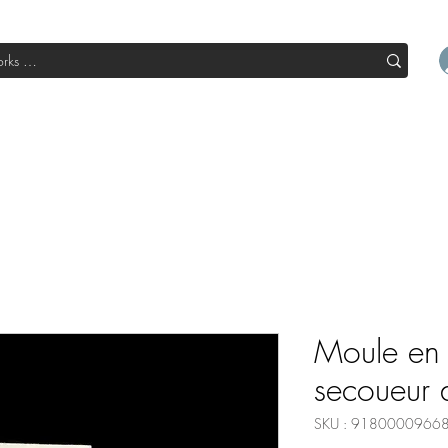
l
Boutique
Sale
Abo Box
Blog
Devenir un parte
Moule en 
secoueur 
SKU : 9180000966