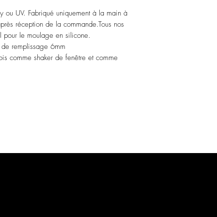
xy ou UV. Fabriqué uniquement à la main à
é après réception de la commande.Tous nos
éal pour le moulage en silicone.
 de remplissage 6mm
 fois comme shaker de fenêtre et comme