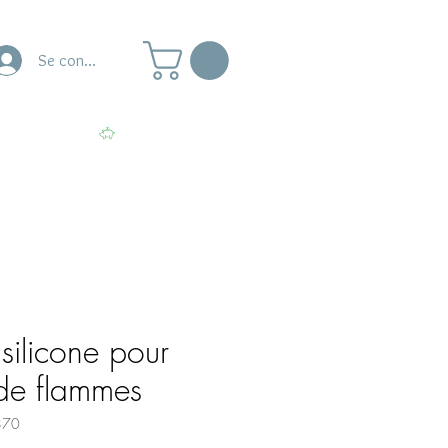
Se connecter
naire
Ateliers
Voir les points
silicone pour
de flammes
870