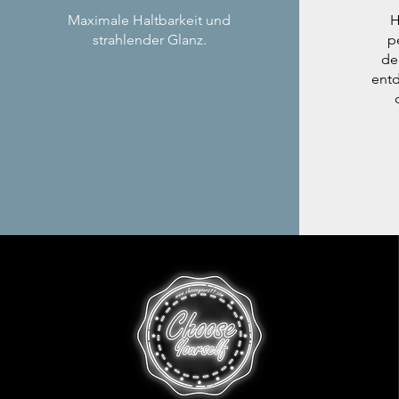
Maximale Haltbarkeit und
H
strahlender Glanz.
p
de
entd