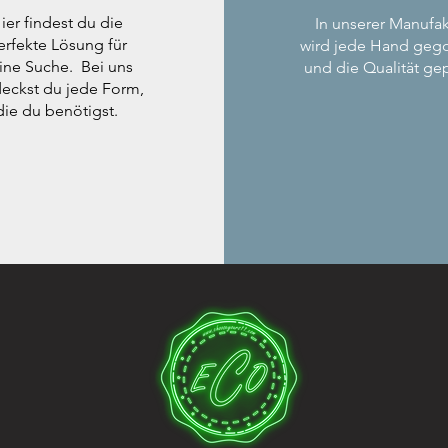
ier findest du die
In unserer Manufak
erfekte Lösung für
wird jede Hand geg
ine Suche. Bei uns
und die Qualität gep
eckst du jede Form,
die du benötigst.