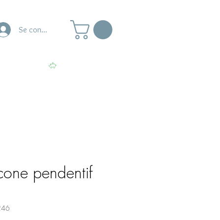
Se connecter
naire
Ateliers
Voir les points
icone pendentif
246