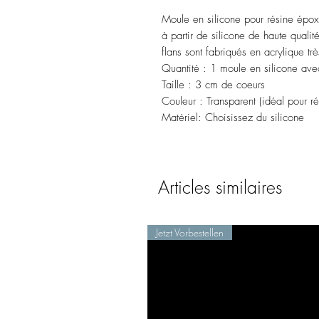
Moule en silicone pour résine épox
à partir de silicone de haute qual
flans sont fabriqués en acrylique tr
Quantité : 1 moule en silicone av
Taille : 3 cm de coeurs
Couleur : Transparent (idéal pour r
Matériel: Choisissez du silicone
Articles similaires
Jetzt Vorbestellen