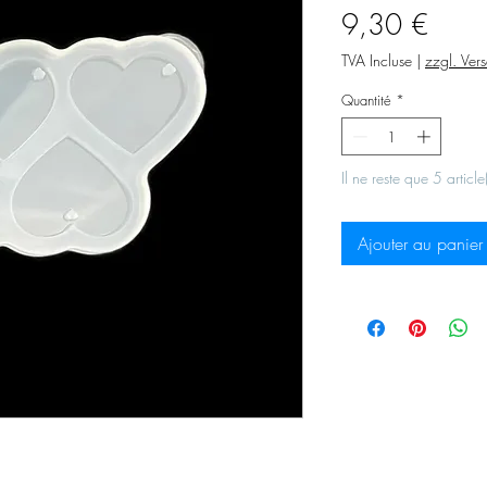
Prix
9,30 €
TVA Incluse
|
zzgl. Ver
Quantité
*
Il ne reste que 5 article
Ajouter au panier