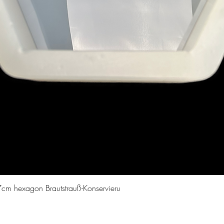
Aperçu rapide
cm hexagon Brautstrauß-Konservieru