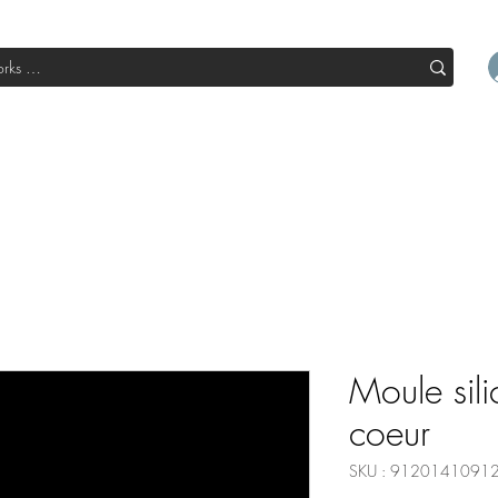
l
Boutique
Sale
Abo Box
Blog
Devenir un parte
Moule sil
coeur
SKU : 9120141091