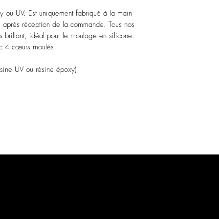
y ou UV. Est uniquement fabriqué à la main
ité après réception de la commande. Tous nos
ès brillant, idéal pour le moulage en silicone.
ec 4 cœurs moulés
ésine UV ou résine époxy)