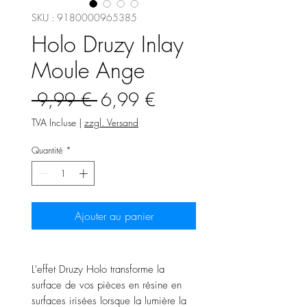
SKU : 9180000965385
Holo Druzy Inlay
Moule Ange
Prix
Prix
 9,99 € 
6,99 €
original
promotionnel
TVA Incluse
|
zzgl. Versand
Quantité
*
Ajouter au panier
L'effet Druzy Holo transforme la
surface de vos pièces en résine en
surfaces irisées lorsque la lumière la