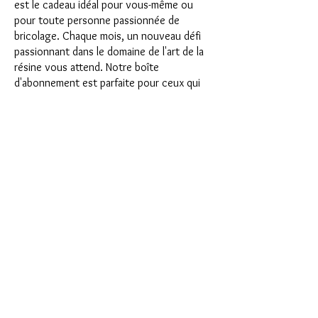
est le cadeau idéal pour vous-même ou
pour toute personne passionnée de
bricolage. Chaque mois, un nouveau défi
passionnant dans le domaine de l'art de la
résine vous attend. Notre boîte
d'abonnement est parfaite pour ceux qui
recherchent de nouveaux projets
passionnants dans leur atelier de bricolage.
En tant qu'abonné, vous serez non
seulement le premier à bénéficier de nos
tout nouveaux produits, mais vous
bénéficierez également d'une remise allant
jusqu'à 35 %. Nos coffrets d'abonnement
conviennent aux débutants ambitieux, mais
ils ne sont pas destinés aux débutants
absolus.
C'est aussi simple que cela : choisissez
l'abonnement directement sous ce texte
ou choisissez l'abonnement annuel pour
12 mois et recevez gratuitement notre
petit calendrier de l'Avent. Une fois votre