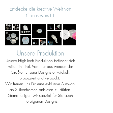
Entdecke die kreative Welt von
Chooseyors11
Unsere Produktion
Unsere High-Tech Produktion befindet sich
mitten in Tirol. Von hier aus werden der
Großteil unserer Designs entwickelt,
produziert und verpackt.
Wir freuen uns Dir eine exklusive Auswahl
an Silikonfromen anbieten zu dürfen.
Gerne fertigen wir speziell für Sie auch
ihre eigenen Designs.