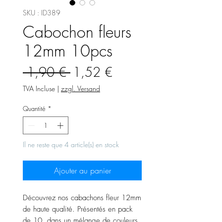
SKU : ID389
Cabochon fleurs
12mm 10pcs
Prix
Prix
 1,90 € 
1,52 €
original
promotionnel
TVA Incluse
|
zzgl. Versand
Quantité
*
Il ne reste que 4 article(s) en stock
Ajouter au panier
Découvrez nos cabachons fleur 12mm
de haute qualité. Présentés en pack
de 10, dans un mélange de couleurs