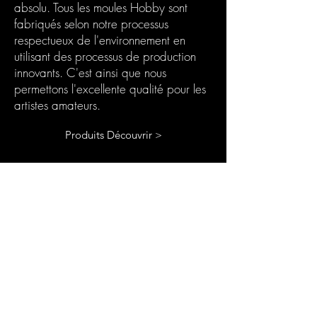
absolu. Tous les moules Hobby sont
fabriqués selon notre processus
respectueux de l'environnement en
utilisant des processus de production
innovants. C'est ainsi que nous
permettons l'excellente qualité pour les
artistes amateurs.
Produits Découvrir >
Votre Box Abonnement
Résine
Le coffret d'abonnement Chooseyours11
est le cadeau idéal pour vous-même ou
pour toute personne passionnée de
bricolage. Chaque mois, un nouveau défi
passionnant dans le domaine de l'art de la
résine vous attend. Notre boîte