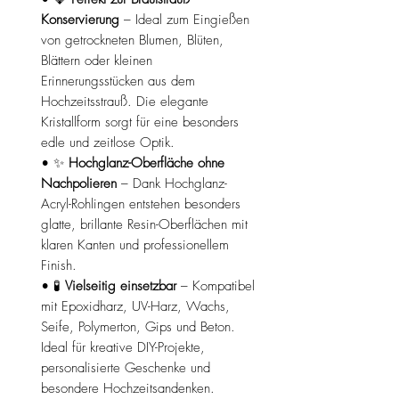
Konservierung
– Ideal zum Eingießen
von getrockneten Blumen, Blüten,
Blättern oder kleinen
Erinnerungsstücken aus dem
Hochzeitsstrauß. Die elegante
Kristallform sorgt für eine besonders
edle und zeitlose Optik.
• ✨
Hochglanz-Oberfläche ohne
Nachpolieren
– Dank Hochglanz-
Acryl-Rohlingen entstehen besonders
glatte, brillante Resin-Oberflächen mit
klaren Kanten und professionellem
Finish.
• 🧪
Vielseitig einsetzbar
– Kompatibel
mit Epoxidharz, UV-Harz, Wachs,
Seife, Polymerton, Gips und Beton.
Ideal für kreative DIY-Projekte,
personalisierte Geschenke und
besondere Hochzeitsandenken.