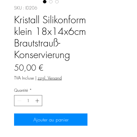
SKU : ID206
Kristall Silikonform
klein 18x14x6cm
Brautstrauß-
Konservierung
Prix
50,00 €
TVA Incluse
|
zzgl. Versand
Quantité
*
Ajouter au panier