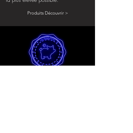
Produits Découvrir >
collection passe-temps
Les meilleurs moules pour débutants et
artistes amateurs au meilleur prix
absolu. Tous les moules Hobby sont
fabriqués selon notre processus
respectueux de l'environnement en
utilisant des processus de production