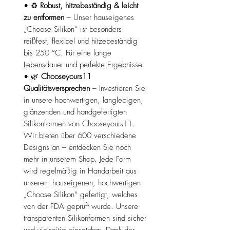
• ♻️
Robust, hitzebeständig & leicht
zu entformen
– Unser hauseigenes
„Choose Silikon“ ist besonders
reißfest, flexibel und hitzebeständig
bis 250 °C. Für eine lange
Lebensdauer und perfekte Ergebnisse.
• 🌿
Chooseyours11
Qualitätsversprechen
– Investieren Sie
in unsere hochwertigen, langlebigen,
glänzenden und handgefertigten
Silikonformen von Chooseyours11.
Wir bieten über 600 verschiedene
Designs an – entdecken Sie noch
mehr in unserem Shop. Jede Form
wird regelmäßig in Handarbeit aus
unserem hauseigenen, hochwertigen
„Choose Silikon“ gefertigt, welches
von der FDA geprüft wurde. Unsere
transparenten Silikonformen sind sicher
und vielseitig einsetzbar. Dank der