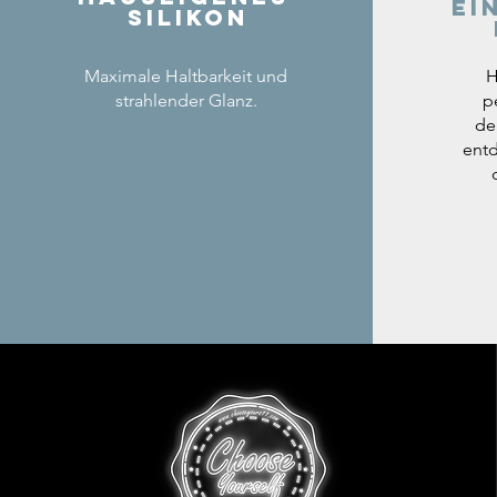
ei
Silikon
Maximale Haltbarkeit und
H
strahlender Glanz.
p
de
entd