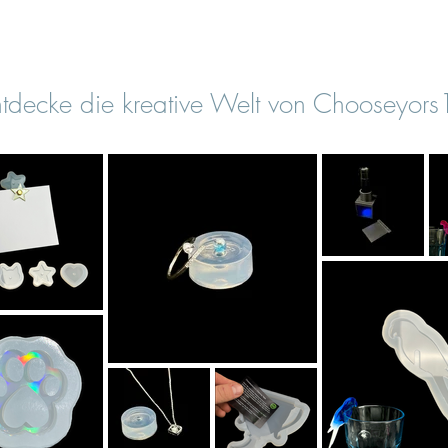
tdecke die kreative Welt von Chooseyor