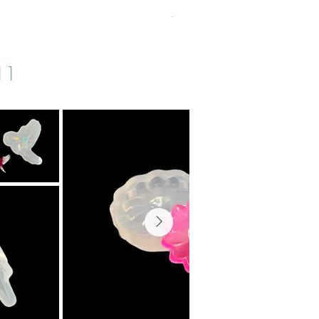
TVA Incluse
|
zzgl. Versand
s11