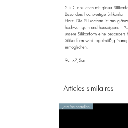
2,5D Lebkuchen mit glasur Silikonf
Besonders hochwertige Silikonform 
Harz. Die Silikonform ist aus glän
hochwertigem und hauseigenem "Choo
unsere Silikonform eine besonders h
Silikonform wird regelmäßig "handg
ermöglichen.
9cmx7,5cm
Articles similaires
Jetzt Vorbestellen