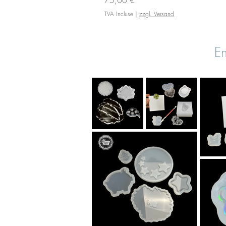
TVA Incluse
|
zzgl. Versand
En