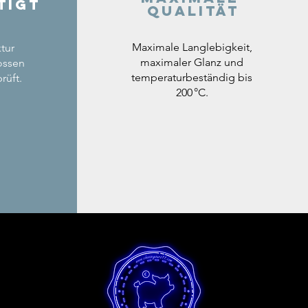
tigt
Qualität
Maximale Langlebigkeit,
tur
maximaler Glanz und
ossen
temperaturbeständig bis
rüft.
200 °C.