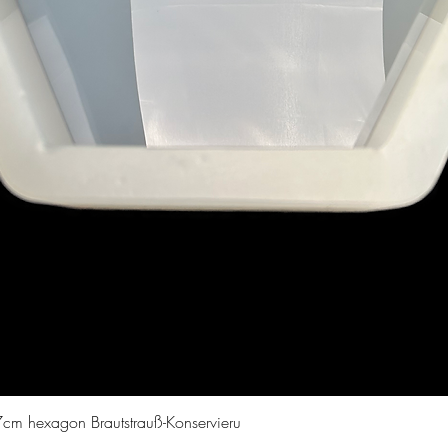
Aperçu rapide
cm hexagon Brautstrauß-Konservieru