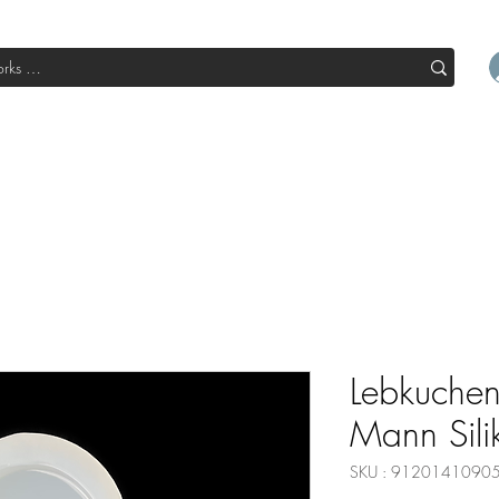
l
Boutique
Sale
Abo Box
Blog
Devenir un parte
Lebkuchen
Mann Sil
SKU : 9120141090