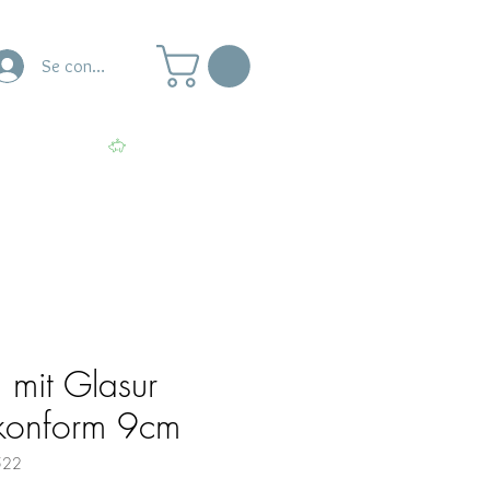
Se connecter
naire
Ateliers
Voir les points
 mit Glasur
ikonform 9cm
522