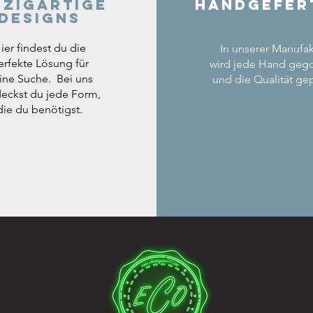
nzigartige
Handgefer
Designs
ier findest du die
In unserer Manufak
erfekte Lösung für
wird jede Hand geg
ine Suche. Bei uns
und die Qualität gep
eckst du jede Form,
die du benötigst.