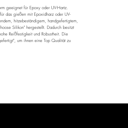
orm geeignet für Epoxy oder UV-Hartz.
für das gießen mit Epoxidharz oder UV-
zendem, hitzebeständigem, handgefertigtem,
se Silikon" hergestellt. Dadurch besitzt
ohe Reißfestigkeit und Robustheit. Die
efertigt", um ihnen eine Top Qualität zu