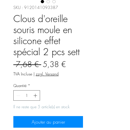
SKU : 9120141093387
Clous d'oreille
souris moule en
silicone effet
spécial 2 pcs sett
Prix
Prix
 7,68 € 
5,38 €
original
promotionnel
TVA Incluse
|
zzgl. Versand
Quantité
*
Il ne reste que 5 article(s) en stock
Ajouter au panier