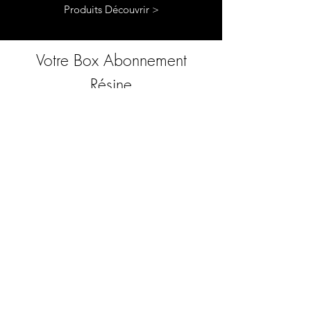
Produits Découvrir >
Votre Box Abonnement
Résine
Le coffret d'abonnement Chooseyours11
est le cadeau idéal pour vous-même ou
pour toute personne passionnée de
bricolage. Chaque mois, un nouveau défi
passionnant dans le domaine de l'art de la
résine vous attend. Notre boîte
d'abonnement est parfaite pour ceux qui
recherchent de nouveaux projets
passionnants dans leur atelier de bricolage.
En tant qu'abonné, vous serez non
seulement le premier à bénéficier de nos
tout nouveaux produits, mais vous
bénéficierez également d'une remise allant
jusqu'à 35 %. Nos coffrets d'abonnement