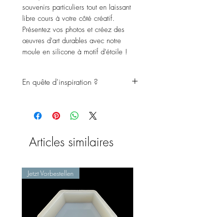
souvenirs particuliers tout en laissant
libre cours à votre côté créatif.
Présentez vos photos et créez des
œuvres d'art durables avec notre
moule en silicone à motif d'étoile !
En quête d'inspiration ?
Regardez la vidéo de Sonja
Werners Kreativmanufaktur pour
vous inspirer de la manière dont
vous pourriez mettre en œuvre ce
Articles similaires
projet.
Lien vers la vidéo
Jetzt Vorbestellen