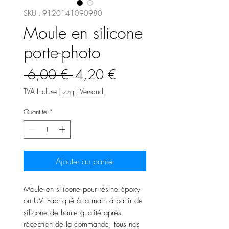
SKU : 9120141090980
Moule en silicone
porte-photo
Prix
Prix
 6,00 € 
4,20 €
original
promotionnel
TVA Incluse
|
zzgl. Versand
Quantité
*
Ajouter au panier
Moule en silicone pour résine époxy
ou UV. Fabriqué à la main à partir de
silicone de haute qualité après
réception de la commande, tous nos