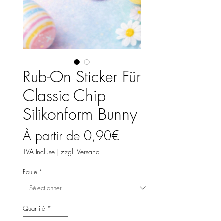
Rub-On Sticker Für
Classic Chip
Silikonform Bunny
Prix
À partir de
0,90€
promotionnel
TVA Incluse
|
zzgl. Versand
Foule
*
Quantité
*