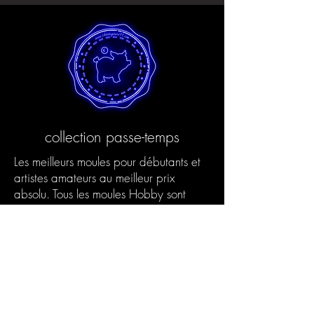
collection passe-temps
Les meilleurs moules pour débutants et
artistes amateurs au meilleur prix
absolu. Tous les moules Hobby sont
fabriqués selon notre processus
respectueux de l'environnement en
utilisant des processus de production
innovants. C'est ainsi que nous
permettons l'excellente qualité pour les
artistes amateurs.