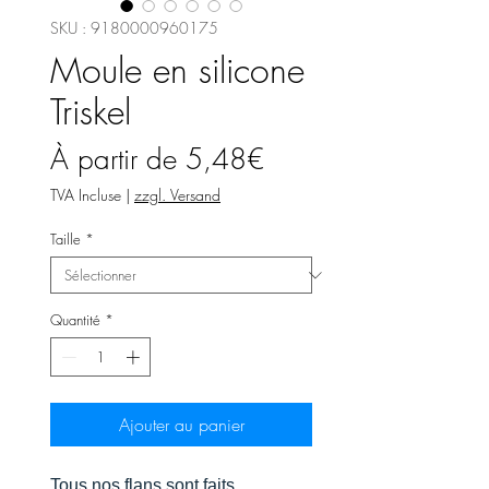
SKU : 9180000960175
Moule en silicone
Triskel
Prix
À partir de
5,48€
promotionnel
TVA Incluse
|
zzgl. Versand
Taille
*
Quantité
*
Ajouter au panier
Tous nos flans sont faits