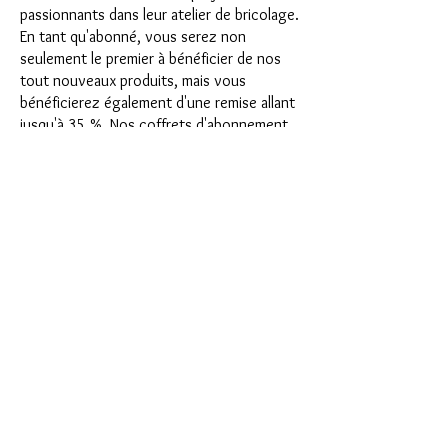
passionnants dans leur atelier de bricolage.
En tant qu'abonné, vous serez non
seulement le premier à bénéficier de nos
tout nouveaux produits, mais vous
bénéficierez également d'une remise allant
jusqu'à 35 %. Nos coffrets d'abonnement
conviennent aux débutants ambitieux, mais
ils ne sont pas destinés aux débutants
absolus.
C'est aussi simple que cela : choisissez
l'abonnement directement sous ce texte
ou choisissez l'abonnement annuel pour
12 mois et recevez gratuitement notre
petit calendrier de l'Avent. Une fois votre
abonnement terminé, vous pouvez
l'annuler mensuellement. Une fois votre
commande passée, vous recevrez une fois
par mois notre dernière boîte
d'abonnement, qui a chaque mois une
nouvelle devise passionnante et propose