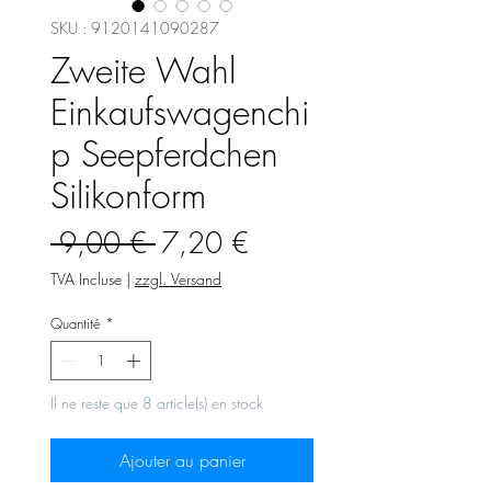
SKU : 9120141090287
Zweite Wahl
Einkaufswagenchi
p Seepferdchen
Silikonform
Prix
Prix
 9,00 € 
7,20 €
original
promotionnel
TVA Incluse
|
zzgl. Versand
Quantité
*
Il ne reste que 8 article(s) en stock
Ajouter au panier