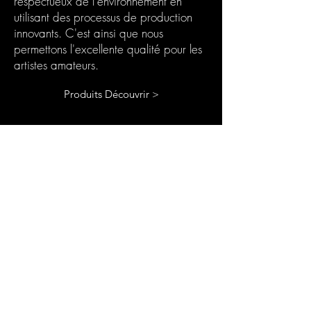
respectueux de l'environnement en
utilisant des processus de production
innovants. C'est ainsi que nous
permettons l'excellente qualité pour les
artistes amateurs.
Produits Découvrir >
Votre Box Abonnement
Résine
Le coffret d'abonnement Chooseyours11
est le cadeau idéal pour vous-même ou
pour toute personne passionnée de
bricolage. Chaque mois, un nouveau défi
passionnant dans le domaine de l'art de la
résine vous attend. Notre boîte
d'abonnement est parfaite pour ceux qui
recherchent de nouveaux projets