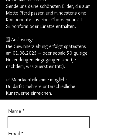
Sende uns deine schönsten Bilder, die zum
Motto Pferd passen und mindestens eine
Komponente aus einer Chooseyours11
Silikonform oder Lünette enthalten.
🗓️ Auslosung:
Die Gewinnerziehung erfolgt spätestens
am 01.08.2025 – oder sobald 50 gültige
Einsendungen eingegangen sind (je
nachdem, was zuerst eintritt).
✅ Mehrfachteilnahme möglich:
Du darfst mehrere unterschiedliche
Kunstwerke einreichen.
Name
Email