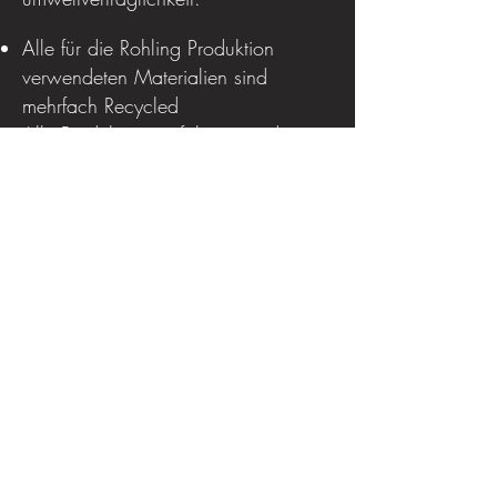
Alle für die Rohling Produktion
verwendeten Materialien sind
mehrfach Recycled
Alle Produktionsverfahren werden mit
einen 98% grünen Energie mix
betrieben.
Geringst Möglicher Material
verbrauch bei Höchst möglicher
Lebensdauer.
Produkte Entdecken >