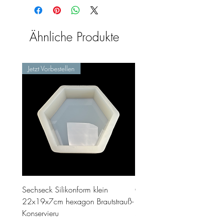
Ähnliche Produkte
Jetzt Vorbestellen
Sechseck Silikonform klein
Geschenk Stecker 10cm 
22x19x7cm hexagon Brautstrauß-
Preis
35,00 €
Konservieru
inkl. MwSt.