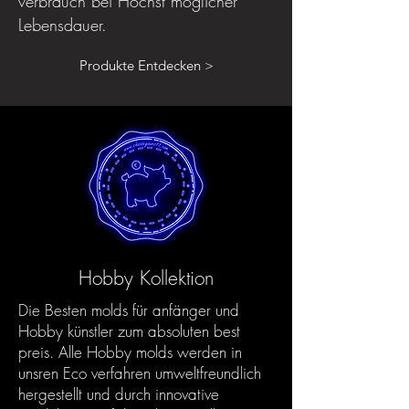
verbrauch bei Höchst möglicher
Lebensdauer.
Produkte Entdecken >
Hobby Kollektion
Die Besten molds für anfänger und
Hobby künstler zum absoluten best
preis. Alle Hobby molds werden in
unsren Eco verfahren umweltfreundlich
hergestellt und durch innovative