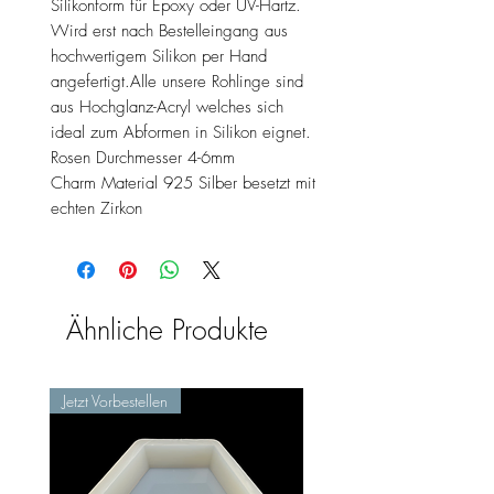
Silikonform für Epoxy oder UV-Hartz.
Wird erst nach Bestelleingang aus
hochwertigem Silikon per Hand
angefertigt.Alle unsere Rohlinge sind
aus Hochglanz-Acryl welches sich
ideal zum Abformen in Silikon eignet.
Rosen Durchmesser 4-6mm
Charm Material 925 Silber besetzt mit
echten Zirkon
Ähnliche Produkte
Jetzt Vorbestellen