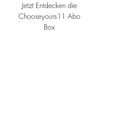
Jetzt Entdecken die
Chooseyours11 Abo
Box
Die Chooseyours11-Abo-Box ist das ideale
Geschenk für sich selbst oder für alle, die
leidenschaftlich gerne basteln. Jeden
Monat erwartet Sie eine neue, spannende
Herausforderung aus dem Bereich Resin-
Kunst. Unsere Abo-Box ist perfekt für
diejenigen, die in ihrem Bastelzimmer nach
neuen spannenden Projekten suchen. Als
Abonnent profitieren Sie nicht nur als
Erster von unseren brandneuen Produkten,
sondern genießen auch einen Rabatt von
bis zu 35%. Unsere Abo-Boxen sind für
ambitionierte Anfänger geignet, aber sie
sind nicht für absolute Neulinge gedacht.