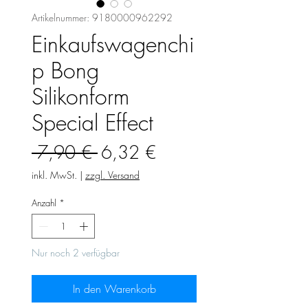
Artikelnummer: 9180000962292
Einkaufswagenchi
p Bong
Silikonform
Special Effect
Standardpreis
Sale-
 7,90 € 
6,32 €
Preis
inkl. MwSt.
|
zzgl. Versand
Anzahl
*
Nur noch 2 verfügbar
In den Warenkorb