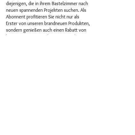
diejenigen, die in ihrem Bastelzimmer nach
neuen spannenden Projekten suchen. Als
Abonnent profitieren Sie nicht nur als
Erster von unseren brandneuen Produkten,
sondern genießen auch einen Rabatt von
bis zu 35%. Unsere Abo-Boxen sind für
ambitionierte Anfänger geignet, aber sie
sind nicht für absolute Neulinge gedacht.