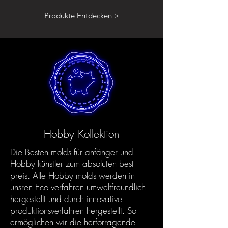
Produkte Entdecken >
Hobby Kollektion
Die Besten molds für anfänger und
Hobby künstler zum absoluten best
preis. Alle Hobby molds werden in
unsren Eco verfahren umweltfreundlich
hergestellt und durch innovative
produktionsverfahren hergestellt. So
ermöglichen wir die herforragende