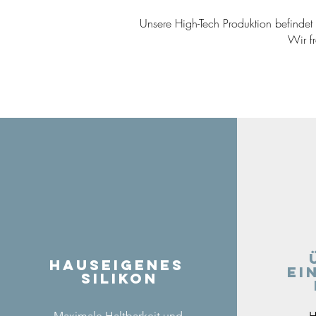
Unsere High-Tech Produktion befindet s
Wir f
Hauseigenes
ei
Silikon
Maximale Haltbarkeit und
H