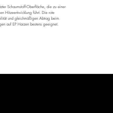
itzter Schaumstoff-Oberfläche, die zu einer
en Hitzeentwicklung führt. Die rote
bilität und gleichmäßigen Abtrag beim
ngen auf EP Harzen bestens geeignet.