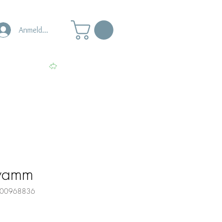
Anmelden
s
Punkte ansehen
hwamm
0000968836
s