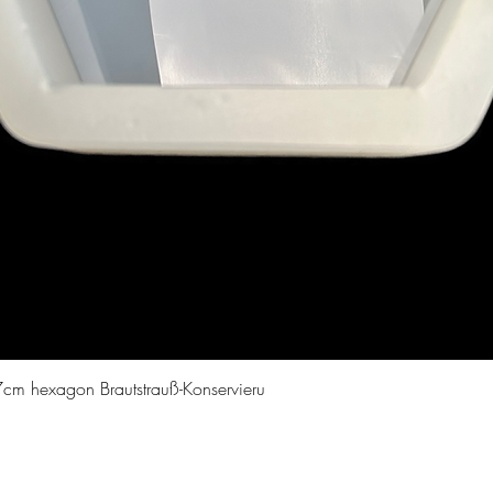
Schnellansicht
cm hexagon Brautstrauß-Konservieru