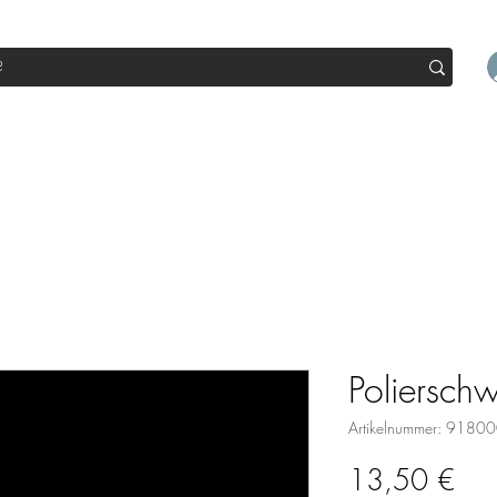
op
Sale
Abo Box
Blog
Werde Partner
Workshop
Poliersc
Artikelnummer: 918
Prei
13,50 €