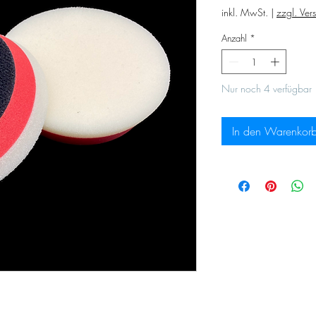
inkl. MwSt.
|
zzgl. Ver
Anzahl
*
Nur noch 4 verfügbar
In den Warenkor