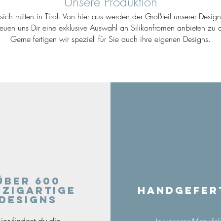
Unsere Produktion
ich mitten in Tirol. Von hier aus werden der Großteil unserer Desig
reuen uns Dir eine exklusive Auswahl an Silikonfromen anbieten zu d
Gerne fertigen wir speziell für Sie auch ihre eigenen Designs.
Über 600
nzigartige
Handgefer
Designs
ier findest du die