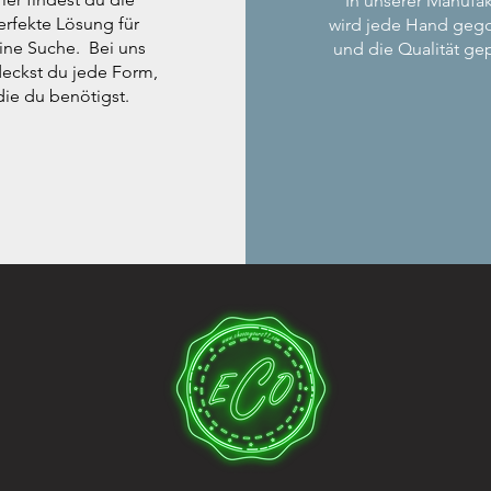
In unserer Manufak
erfekte Lösung für
wird jede Hand geg
ine Suche. Bei uns
und die Qualität gep
eckst du jede Form,
die du benötigst.