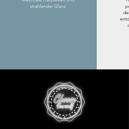
strahlender Glanz.
p
de
entd