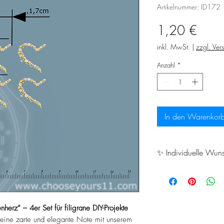
Artikelnummer: ID172
Preis
1,20 €
inkl. MwSt.
|
zzgl. Ver
Anzahl
*
In den Warenkor
✨ Individuelle Wun
Du möchtest deinen 
gestalten oder benö
Problem! Wir fertig
nherz“ – 4er Set für filigrane DIY-Projekte
individuell nach d
n eine zarte und elegante Note mit unserem