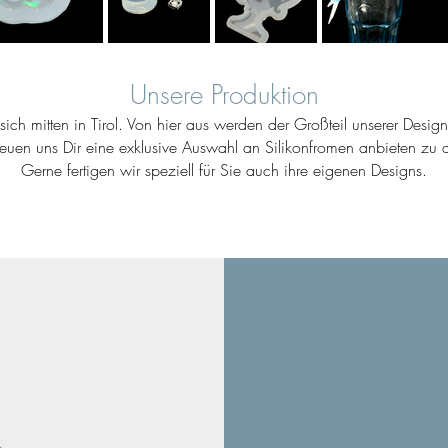
Unsere Produktion
ich mitten in Tirol. Von hier aus werden der Großteil unserer Desig
reuen uns Dir eine exklusive Auswahl an Silikonfromen anbieten zu d
Gerne fertigen wir speziell für Sie auch ihre eigenen Designs.