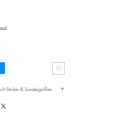
sand
b
sch-Sticker & Sondergrößen
Sticker noch persönlicher
tigst eine andere Größe? Kein
en deinen Rub-On Sticker gerne
einen Wünschen an – egal ob