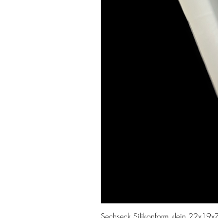
Sechseck Silikonform klein 22x19x7