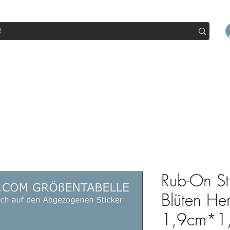
op
Sale
Abo Box
Blog
Werde Partner
Workshop
Rub-On St
Blüten Her
1,9cm*1