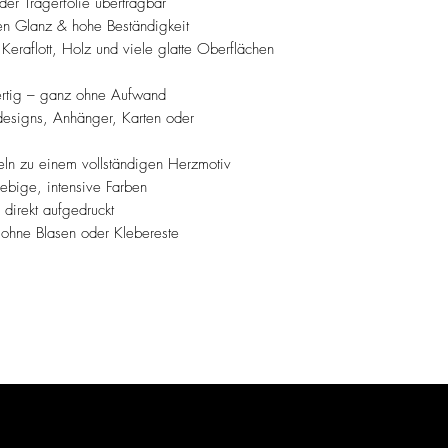
er Trägerfolie übertragbar
nten Glanz & hohe Beständigkeit
 Keraflott, Holz und viele glatte Oberflächen
fertig – ganz ohne Aufwand
kdesigns, Anhänger, Karten oder
ln zu einem vollständigen Herzmotiv
lebige, intensive Farben
 direkt aufgedruckt
 ohne Blasen oder Klebereste