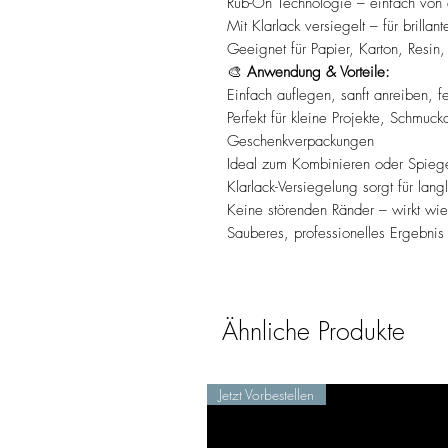
Rub-On Technologie – einfach von d
Mit Klarlack versiegelt – für brilla
Geeignet für Papier, Karton, Resin,
🎨
Anwendung & Vorteile:
Einfach auflegen, sanft anreiben, 
Perfekt für kleine Projekte, Schmuc
Geschenkverpackungen
Ideal zum Kombinieren oder Spiege
Klarlack-Versiegelung sorgt für lang
Keine störenden Ränder – wirkt wie
Sauberes, professionelles Ergebnis
Ähnliche Produkte
Jetzt Vorbestellen