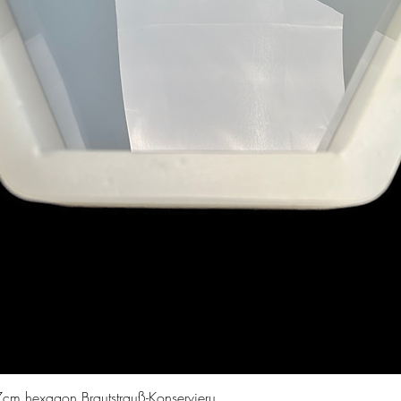
Schnellansicht
cm hexagon Brautstrauß-Konservieru