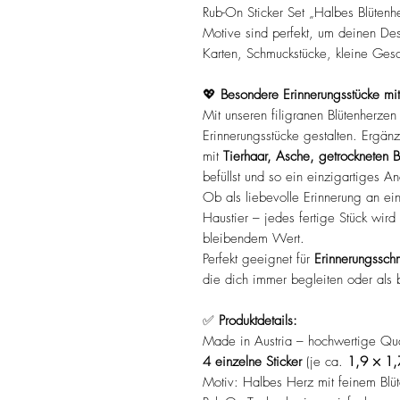
Rub-On Sticker Set „Halbes Blütenhe
Motive sind perfekt, um deinen Des
Karten, Schmuckstücke, kleine Gesc
💖
Besondere Erinnerungsstücke mi
Mit unseren filigranen Blütenherzen
Erinnerungsstücke gestalten. Ergän
mit
Tierhaar, Asche, getrockneten B
befüllst und so ein einzigartiges An
Ob als liebevolle Erinnerung an e
Haustier – jedes fertige Stück wir
bleibendem Wert.
Perfekt geeignet für
Erinnerungssch
die dich immer begleiten oder al
✅
Produktdetails:
Made in Austria – hochwertige Qual
4 einzelne Sticker
(je ca.
1,9 × 1,
Motiv: Halbes Herz mit feinem Blüte