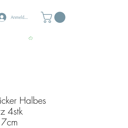
Anmelden
s
Punkte ansehen
icker Halbes
z 4stk
,7cm