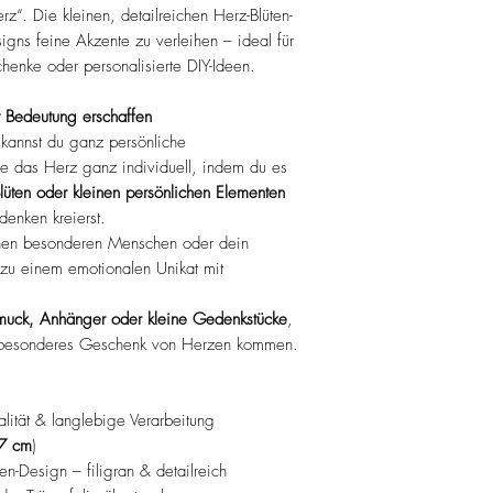
rz“. Die kleinen, detailreichen Herz-Blüten-
andere Maße, eigen
igns feine Akzente zu verleihen – ideal für
Schriftzüge.
henke oder personalisierte DIY-Ideen.
Perfekt für personal
Anlässe, Branding od
t Bedeutung erschaffen
👉 Weitere Infos & i
 kannst du ganz persönliche
hier:
ze das Herz ganz individuell, indem du es
https://www.choos
lüten oder kleinen persönlichen Elementen
page/rub-on-sticker
denken kreierst.
inen besonderen Menschen oder dein
d zu einem emotionalen Unikat mit
muck, Anhänger oder kleine Gedenkstücke
,
s besonderes Geschenk von Herzen kommen.
ität & langlebige Verarbeitung
7 cm
)
n-Design – filigran & detailreich