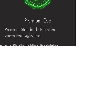
Premium Eco
Premium Standard - Premium
umweltverträglichkeit.
Alle für die Rohling Produktion
verwendeten Materialien sind
mehrfach Recycled
Alle Produktionsverfahren werden mit
einen 98% grünen Energie mix
betrieben.
Geringst Möglicher Material
verbrauch bei Höchst möglicher
Lebensdauer.
Produkte Entdecken >