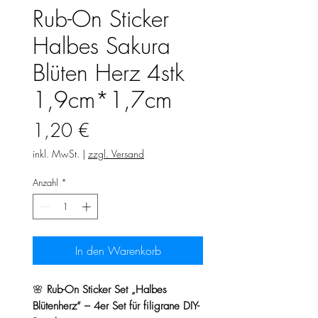
Rub-On Sticker
Halbes Sakura
Blüten Herz 4stk
1,9cm*1,7cm
Preis
1,20 €
inkl. MwSt.
|
zzgl. Versand
Anzahl
*
In den Warenkorb
🌸
Rub-On Sticker Set „Halbes
Blütenherz“ – 4er Set für filigrane DIY-