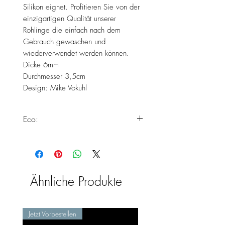
Silikon eignet. Profitieren Sie von der
einzigartigen Qualität unserer
Rohlinge die einfach nach dem
Gebrauch gewaschen und
wiederverwendet werden können.
Dicke 6mm
Durchmesser 3,5cm
Design: Mike Vokuhl
Eco:
Dieses Produkt erfüllt alle unsere
Standards zur Herstellung von Eco
Silikonformen.
Weiter Informationen findest du
Ähnliche Produkte
hier:
https://www.chooseyours11.com/
post/eco-silikonformen
Jetzt Vorbestellen