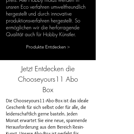
unsren Eco verfahren umweltfreundlich
hergestellt und durch innovative
produktionsverfahren hergestellt. So
ermöglichen wir die herforragende
Qualität auch für Hobby Künstler.
Produkte Entdecken >
Jetzt Entdecken die
Chooseyours11 Abo
Box
Die Chooseyours11-Abo-Box ist das ideale
Geschenk für sich selbst oder für alle, die
leidenschaftlich gerne basteln. Jeden
Monat erwartet Sie eine neue, spannende
Herausforderung aus dem Bereich Resin-
Kunst. Unsere Abo-Box ist perfekt für