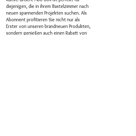
diejenigen, die in ihrem Bastelzimmer nach
neuen spannenden Projekten suchen. Als
Abonnent profitieren Sie nicht nur als
Erster von unseren brandneuen Produkten,
sondern genießen auch einen Rabatt von
bis zu 35%. Unsere Abo-Boxen sind für
ambitionierte Anfänger geignet, aber sie
sind nicht für absolute Neulinge gedacht.