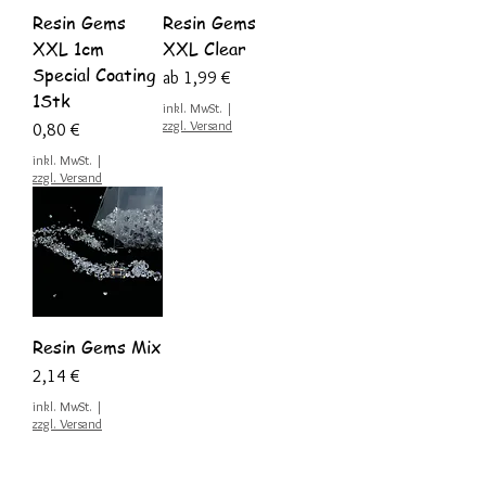
Resin Gems
Resin Gems
XXL 1cm
XXL Clear
Special Coating
Sale-Preis
ab
1,99 €
1Stk
inkl. MwSt.
|
zzgl. Versand
Preis
0,80 €
inkl. MwSt.
|
zzgl. Versand
Resin Gems Mix
Preis
2,14 €
inkl. MwSt.
|
zzgl. Versand