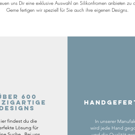
reuen uns Dir eine exklusive Auswahl an Silikonfromen anbieten zu d
Gerne fertigen wir speziell für Sie auch ihre eigenen Designs.
Über 600
nzigartige
Handgefer
Designs
ier findest du die
In unserer Manufak
erfekte Lösung für
wird jede Hand geg
ine Suche. Bei uns
und die Qualität gep