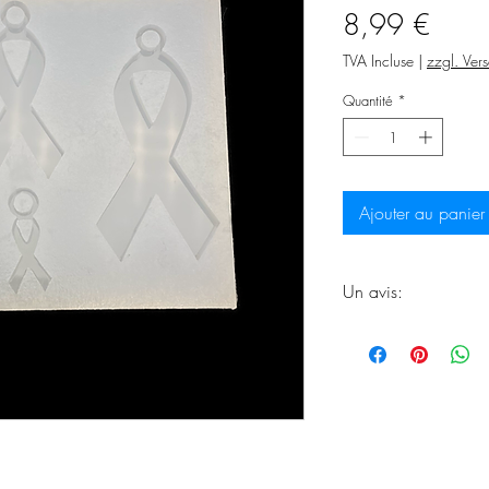
Prix
8,99 €
TVA Incluse
|
zzgl. Ver
Quantité
*
Ajouter au panier
Un avis:
Attendez-vous à ce q
fin des délais de liv
fraîchement fait à l