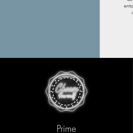
entd
Prime