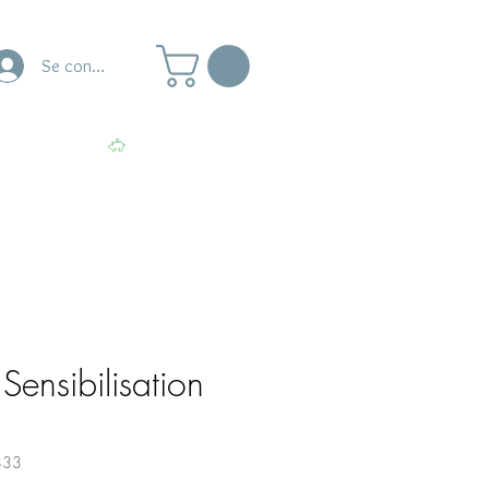
Se connecter
naire
Ateliers
Voir les points
ensibilisation
833