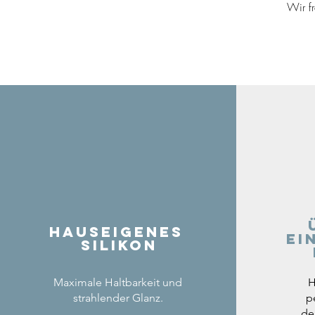
Wir f
Hauseigenes
ei
Silikon
Maximale Haltbarkeit und
H
strahlender Glanz.
p
de