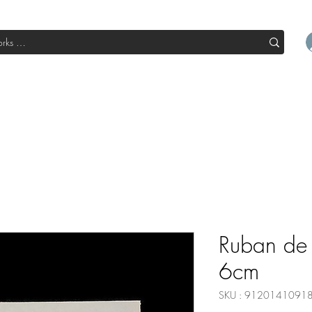
l
Boutique
Sale
Abo Box
Blog
Devenir un parte
Ruban de S
6cm
SKU : 9120141091