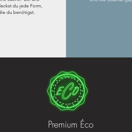
eckst du jede Form,
die du benötigst.
Premium Éco