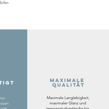
ürfen.
Maximale
tigt
Qualität
Maximale Langlebigkeit,
tur
maximaler Glanz und
ossen
temperaturbeständig bis
rüft.