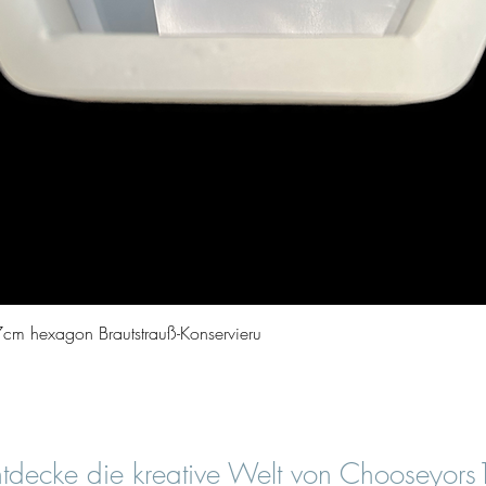
Aperçu rapide
cm hexagon Brautstrauß-Konservieru
tdecke die kreative Welt von Chooseyor