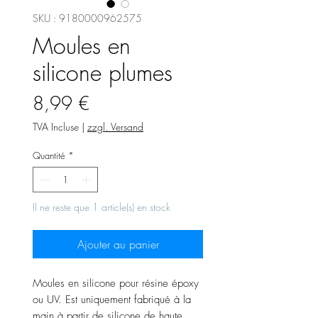
SKU : 9180000962575
Moules en
silicone plumes
Prix
8,99 €
TVA Incluse
|
zzgl. Versand
Quantité
*
Il ne reste que 1 article(s) en stock
Ajouter au panier
Moules en silicone pour résine époxy
ou UV. Est uniquement fabriqué à la
main à partir de silicone de haute