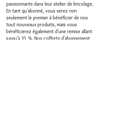
passionnants dans leur atelier de bricolage.
En tant qu'abonné, vous serez non
seulement le premier à bénéficier de nos
tout nouveaux produits, mais vous
bénéficierez également d'une remise allant
jusqu'à 35 %. Nos coffrets d'abonnement
conviennent aux débutants ambitieux, mais
ils ne sont pas destinés aux débutants
absolus.
C'est aussi simple que cela : choisissez
l'abonnement directement sous ce texte
ou choisissez l'abonnement annuel pour
12 mois et recevez gratuitement notre
petit calendrier de l'Avent. Une fois votre
abonnement terminé, vous pouvez
l'annuler mensuellement. Une fois votre
commande passée, vous recevrez une fois
par mois notre dernière boîte
d'abonnement, qui a chaque mois une
nouvelle devise passionnante et propose