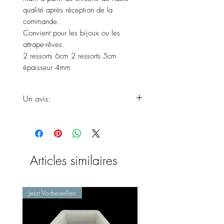
qualité après réception de la
commande.
Convient pour les bijoux ou les
attrape-rêves.
2 ressorts 6cm 2 ressorts 5cm
épaisseur 4mm
Un avis:
Attendez-vous à ce que vos produits
n'arrivent qu'à la fin des délais de
livraison, car le produit est
fraîchement fait à la main.
Articles similaires
Jetzt Vorbestellen