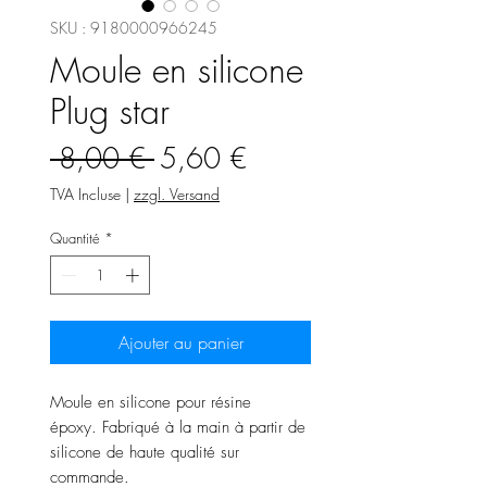
SKU : 9180000966245
Moule en silicone
Plug star
Prix
Prix
 8,00 € 
5,60 €
original
promotionnel
TVA Incluse
|
zzgl. Versand
Quantité
*
Ajouter au panier
Moule en silicone pour résine
époxy. Fabriqué à la main à partir de
silicone de haute qualité sur
commande.