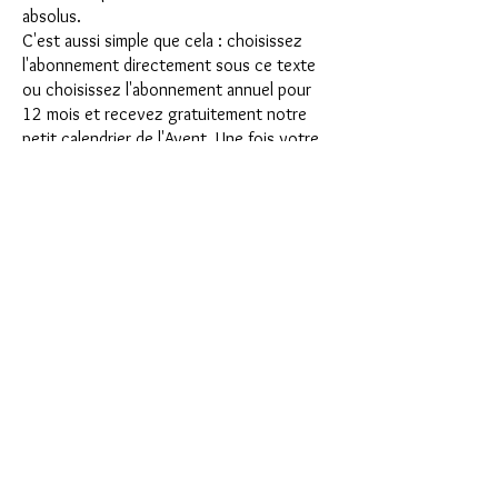
absolus.
C'est aussi simple que cela : choisissez
l'abonnement directement sous ce texte
ou choisissez l'abonnement annuel pour
12 mois et recevez gratuitement notre
petit calendrier de l'Avent. Une fois votre
abonnement terminé, vous pouvez
l'annuler mensuellement. Une fois votre
commande passée, vous recevrez une fois
par mois notre dernière boîte
d'abonnement, qui a chaque mois une
nouvelle devise passionnante et propose
un nouveau défi. Qu'il s'agisse de
nouveaux moules en silicone passionnants
avec des effets spéciaux ou de matériaux
innovants tels que l'imitation de
porcelaine, la résine UV ou les peintures,
une aventure créative vous attend chaque
mois. Avez-vous déjà fait un shaker ? Cette
box n'est pas destinée aux