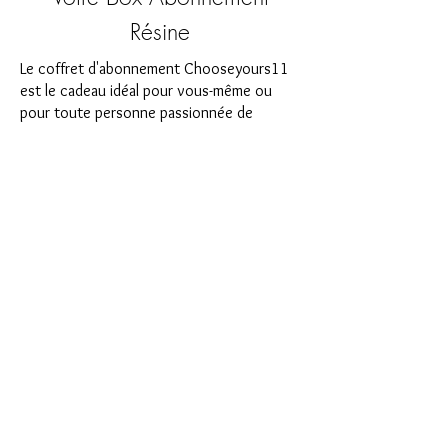
Résine
Le coffret d'abonnement Chooseyours11
est le cadeau idéal pour vous-même ou
pour toute personne passionnée de
bricolage. Chaque mois, un nouveau défi
passionnant dans le domaine de l'art de la
résine vous attend. Notre boîte
d'abonnement est parfaite pour ceux qui
recherchent de nouveaux projets
passionnants dans leur atelier de bricolage.
En tant qu'abonné, vous serez non
seulement le premier à bénéficier de nos
tout nouveaux produits, mais vous
bénéficierez également d'une remise allant
jusqu'à 35 %. Nos coffrets d'abonnement
conviennent aux débutants ambitieux, mais
ils ne sont pas destinés aux débutants
absolus.
C'est aussi simple que cela : choisissez