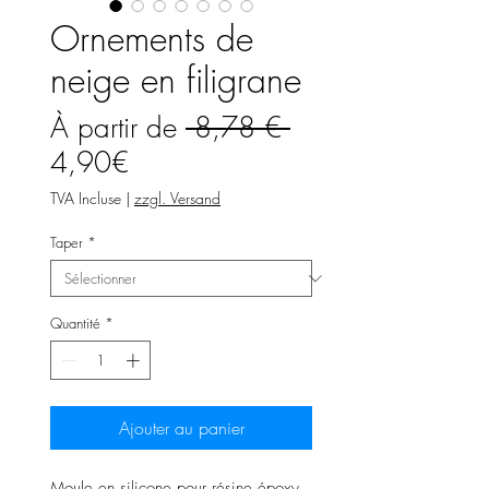
Ornements de
neige en filigrane
Prix
À partir de
 8,78 € 
Prix
original
4,90€
promotionnel
TVA Incluse
|
zzgl. Versand
Taper
*
Quantité
*
Ajouter au panier
Moule en silicone pour résine époxy