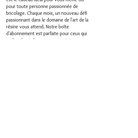
pour toute personne passionnée de
bricolage. Chaque mois, un nouveau défi
passionnant dans le domaine de l'art de la
résine vous attend. Notre boîte
d'abonnement est parfaite pour ceux qui
recherchent de nouveaux projets
passionnants dans leur atelier de bricolage.
En tant qu'abonné, vous serez non
seulement le premier à bénéficier de nos
tout nouveaux produits, mais vous
bénéficierez également d'une remise allant
jusqu'à 35 %. Nos coffrets d'abonnement
conviennent aux débutants ambitieux, mais
ils ne sont pas destinés aux débutants
absolus.
C'est aussi simple que cela : choisissez
l'abonnement directement sous ce texte
ou choisissez l'abonnement annuel pour
12 mois et recevez gratuitement notre
petit calendrier de l'Avent. Une fois votre