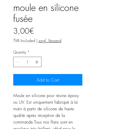
moule en silicone
fusée
Price
3,00€
TVA Included
|
zzgl. Versand
Quantity
*
Add to Cart
Moule en silicone pour résine époxy
ou UV. Est uniquement fabriqué à la
main à partir de silicone de haute
qualité après réception de la
commande.Tous nos flans sont en
acrylique très brillant, idéal pour le