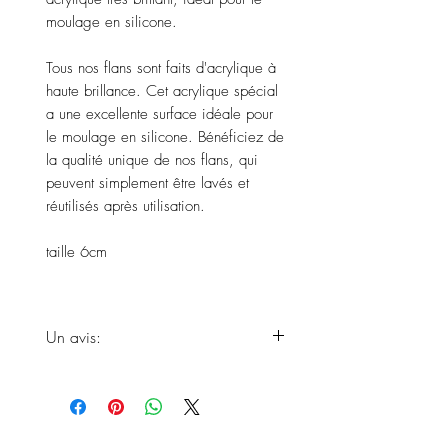
moulage en silicone.
Tous nos flans sont faits d'acrylique à
haute brillance. Cet acrylique spécial
a une excellente surface idéale pour
le moulage en silicone. Bénéficiez de
la qualité unique de nos flans, qui
peuvent simplement être lavés et
réutilisés après utilisation.
taille 6cm
Un avis:
Attendez-vous à ce que vos produits
n'arrivent qu'à la fin des délais de
livraison, car le produit est
fraîchement fait à la main.