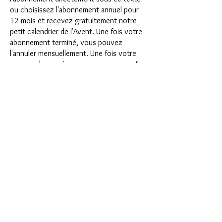
ou choisissez l'abonnement annuel pour
12 mois et recevez gratuitement notre
petit calendrier de l'Avent. Une fois votre
abonnement terminé, vous pouvez
l'annuler mensuellement. Une fois votre
commande passée, vous recevrez une fois
par mois notre dernière boîte
d'abonnement, qui a chaque mois une
nouvelle devise passionnante et propose
un nouveau défi. Qu'il s'agisse de
nouveaux moules en silicone passionnants
avec des effets spéciaux ou de matériaux
innovants tels que l'imitation de
porcelaine, la résine UV ou les peintures,
une aventure créative vous attend chaque
mois. Avez-vous déjà fait un shaker ? Cette
box n'est pas destinée aux
procrastinateurs, car chaque mois, vous
recevrez un nouveau défi créatif qui fera
battre plus vite votre cœur d'amateur.