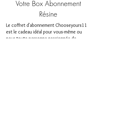
Votre Box Abonnement
Résine
Le coffret d'abonnement Chooseyours11
est le cadeau idéal pour vous-même ou
pour toute personne passionnée de
bricolage. Chaque mois, un nouveau défi
passionnant dans le domaine de l'art de la
résine vous attend. Notre boîte
d'abonnement est parfaite pour ceux qui
recherchent de nouveaux projets
passionnants dans leur atelier de bricolage.
En tant qu'abonné, vous serez non
seulement le premier à bénéficier de nos
tout nouveaux produits, mais vous
bénéficierez également d'une remise allant
jusqu'à 35 %. Nos coffrets d'abonnement
conviennent aux débutants ambitieux, mais
ils ne sont pas destinés aux débutants
absolus.