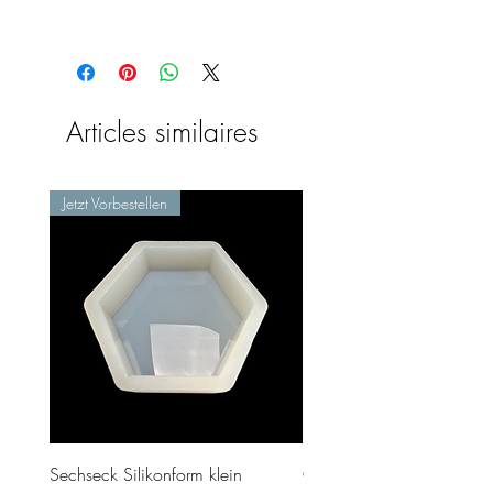
Articles similaires
Jetzt Vorbestellen
Sechseck Silikonform klein
Geschenk Stecker 10cm 