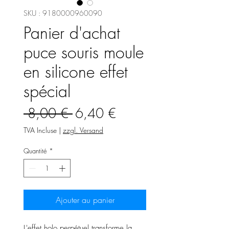
SKU : 9180000960090
Panier d'achat
puce souris moule
en silicone effet
spécial
Prix
Prix
 8,00 € 
6,40 €
original
promotionnel
TVA Incluse
|
zzgl. Versand
Quantité
*
Ajouter au panier
L'effet holo perpétuel transforme la