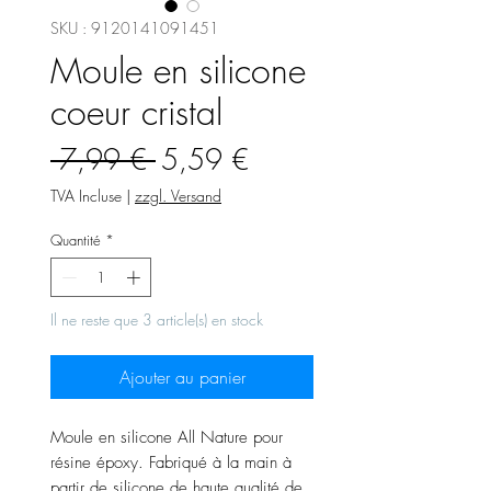
SKU : 9120141091451
Moule en silicone
coeur cristal
Prix
Prix
 7,99 € 
5,59 €
original
promotionnel
TVA Incluse
|
zzgl. Versand
Quantité
*
Il ne reste que 3 article(s) en stock
Ajouter au panier
Moule en silicone All Nature pour
résine époxy. Fabriqué à la main à
partir de silicone de haute qualité de