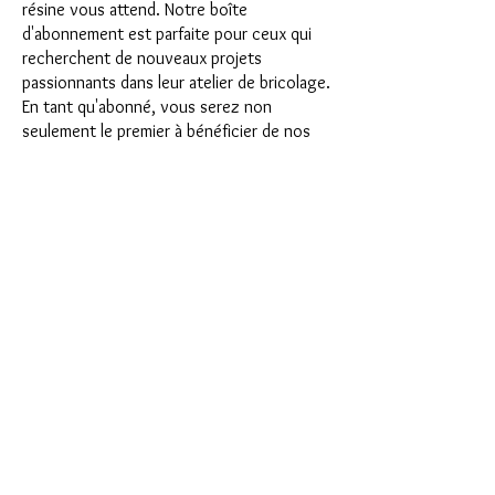
résine vous attend. Notre boîte
d'abonnement est parfaite pour ceux qui
recherchent de nouveaux projets
passionnants dans leur atelier de bricolage.
En tant qu'abonné, vous serez non
seulement le premier à bénéficier de nos
tout nouveaux produits, mais vous
bénéficierez également d'une remise allant
jusqu'à 35 %. Nos coffrets d'abonnement
conviennent aux débutants ambitieux, mais
ils ne sont pas destinés aux débutants
absolus.
C'est aussi simple que cela : choisissez
l'abonnement directement sous ce texte
ou choisissez l'abonnement annuel pour
12 mois et recevez gratuitement notre
petit calendrier de l'Avent. Une fois votre
abonnement terminé, vous pouvez
l'annuler mensuellement. Une fois votre
commande passée, vous recevrez une fois