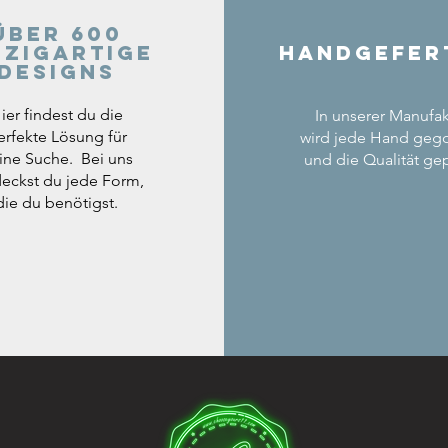
Über 600
nzigartige
Handgefer
Designs
ier findest du die
In unserer Manufak
erfekte Lösung für
wird jede Hand geg
ine Suche. Bei uns
und die Qualität gep
eckst du jede Form,
die du benötigst.