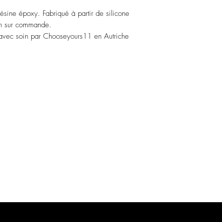
ésine époxy. Fabriqué à partir de silicone
in sur commande.
avec soin par Chooseyours11 en Autriche