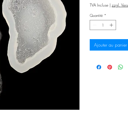
or
TVA Incluse
|
zzgl. Ver
Quantité
*
Ajouter au panier