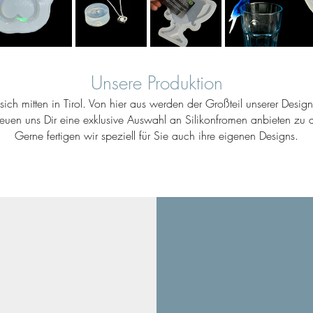
Unsere Produktion
ich mitten in Tirol. Von hier aus werden der Großteil unserer Desig
reuen uns Dir eine exklusive Auswahl an Silikonfromen anbieten zu d
Gerne fertigen wir speziell für Sie auch ihre eigenen Designs.