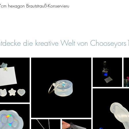
Aperçu rapide
cm hexagon Brautstrauß-Konservieru
tdecke die kreative Welt von Chooseyor