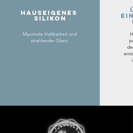
Hauseigenes
ei
Silikon
Maximale Haltbarkeit und
H
strahlender Glanz.
p
de
entd