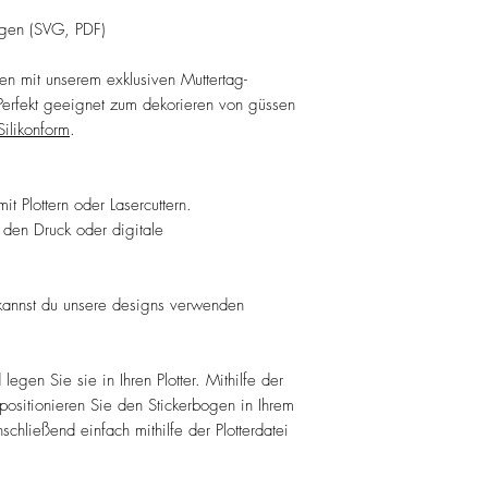
ogen (SVG, PDF)
ten mit unserem exklusiven Muttertag-
 Perfekt geeignet zum dekorieren von güssen
Silikonform
.
t Plottern oder Lasercuttern.
 den Druck oder digitale
kannst du unsere designs verwenden
egen Sie sie in Ihren Plotter. Mithilfe der
 positionieren Sie den Stickerbogen in Ihrem
nschließend einfach mithilfe der Plotterdatei