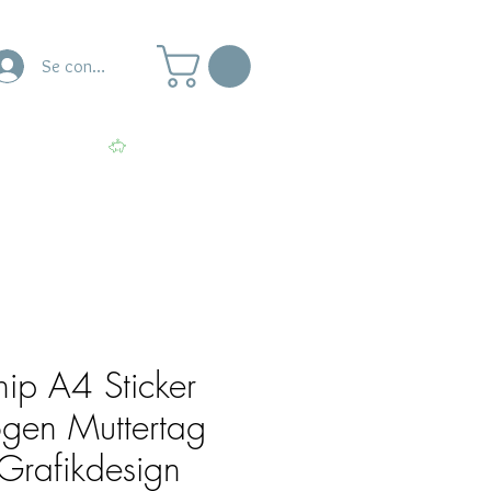
Se connecter
naire
Ateliers
Voir les points
hip A4 Sticker
gen Muttertag
Grafikdesign