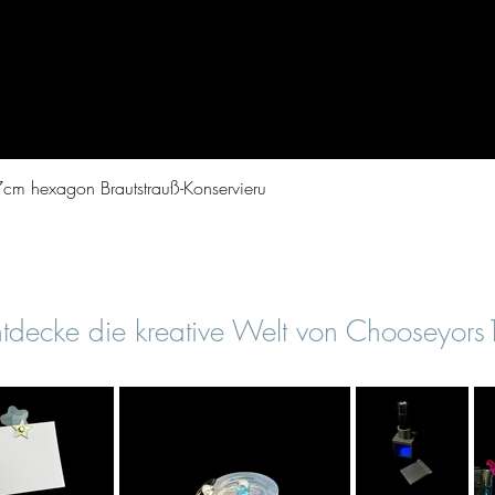
Aperçu rapide
cm hexagon Brautstrauß-Konservieru
tdecke die kreative Welt von Chooseyor