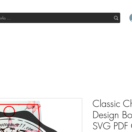
l
Boutique
Sale
Abo Box
Blog
Devenir un parte
Classic C
Design Bo
SVG PDF 