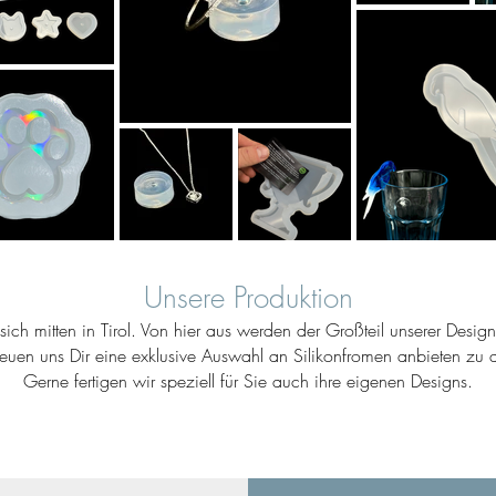
Unsere Produktion
ich mitten in Tirol. Von hier aus werden der Großteil unserer Desig
reuen uns Dir eine exklusive Auswahl an Silikonfromen anbieten zu d
Gerne fertigen wir speziell für Sie auch ihre eigenen Designs.