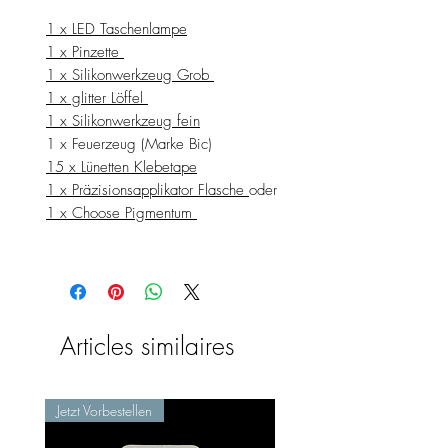
1 x LED Taschenlampe
1 x Pinzette
1 x Silikonwerkzeug Grob
1 x glitter Löffel
1 x Silikonwerkzeug fein
1 x Feuerzeug (Marke Bic)
15 x Lünetten Klebetape
1 x Präzisionsapplikator Flasche
oder
1 x Choose Pigmentum
Articles similaires
Jetzt Vorbestellen