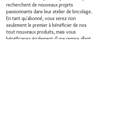
recherchent de nouveaux projets
passionnants dans leur atelier de bricolage.
En tant qu'abonné, vous serez non
seulement le premier à bénéficier de nos
tout nouveaux produits, mais vous
bénéficierez également d'une remise allant
jusqu'à 35 %. Nos coffrets d'abonnement
conviennent aux débutants ambitieux, mais
ils ne sont pas destinés aux débutants
absolus.
C'est aussi simple que cela : choisissez
l'abonnement directement sous ce texte
ou choisissez l'abonnement annuel pour
12 mois et recevez gratuitement notre
petit calendrier de l'Avent. Une fois votre
abonnement terminé, vous pouvez
l'annuler mensuellement. Une fois votre
commande passée, vous recevrez une fois
par mois notre dernière boîte
d'abonnement, qui a chaque mois une