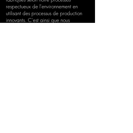
respectueux de l'environnement en
utilisant des processus de production
innovants. C'est ainsi que nous
permettons l'excellente qualité pour les
artistes amateurs.
Produits Découvrir >
Votre Box Abonnement
Résine
Le coffret d'abonnement Chooseyours11
est le cadeau idéal pour vous-même ou
pour toute personne passionnée de
bricolage. Chaque mois, un nouveau défi
passionnant dans le domaine de l'art de la
résine vous attend. Notre boîte
d'abonnement est parfaite pour ceux qui