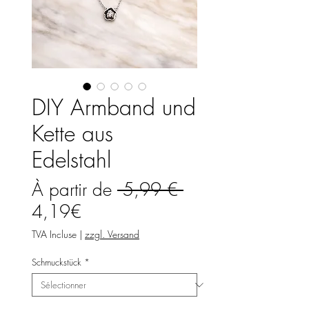
DIY Armband und
Kette aus
Edelstahl
Prix
À partir de
 5,99 € 
Prix
original
4,19€
promotionnel
TVA Incluse
|
zzgl. Versand
Schmuckstück
*