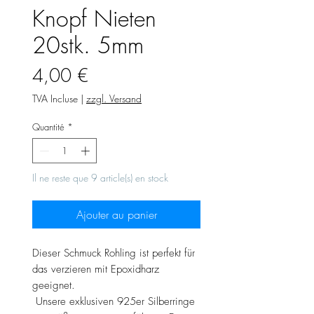
Knopf Nieten
20stk. 5mm
Prix
4,00 €
TVA Incluse
|
zzgl. Versand
Quantité
*
Il ne reste que 9 article(s) en stock
Ajouter au panier
Dieser Schmuck Rohling ist perfekt für
das verzieren mit Epoxidharz
geeignet.
Unsere exklusiven 925er Silberringe