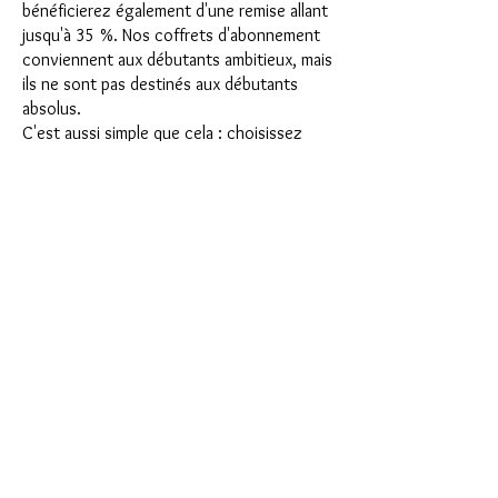
bénéficierez également d'une remise allant
jusqu'à 35 %. Nos coffrets d'abonnement
conviennent aux débutants ambitieux, mais
ils ne sont pas destinés aux débutants
absolus.
C'est aussi simple que cela : choisissez
l'abonnement directement sous ce texte
ou choisissez l'abonnement annuel pour
12 mois et recevez gratuitement notre
petit calendrier de l'Avent. Une fois votre
abonnement terminé, vous pouvez
l'annuler mensuellement. Une fois votre
commande passée, vous recevrez une fois
par mois notre dernière boîte
d'abonnement, qui a chaque mois une
nouvelle devise passionnante et propose
un nouveau défi. Qu'il s'agisse de
nouveaux moules en silicone passionnants
avec des effets spéciaux ou de matériaux
innovants tels que l'imitation de