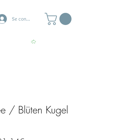
Se connecter
naire
Ateliers
Voir les points
e / Blüten Kugel