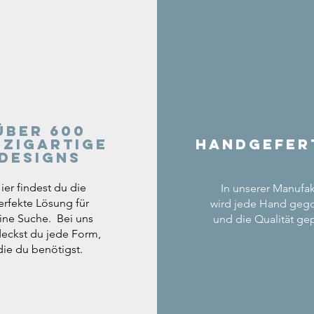
Über 600
nzigartige
Handgefer
Designs
ier findest du die
In unserer Manufak
erfekte Lösung für
wird jede Hand geg
ine Suche. Bei uns
und die Qualität gep
eckst du jede Form,
die du benötigst.