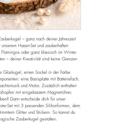
Zauberkugel – ganz nach deiner Jahreszeit
it unserem Hasen-Set und zauberhaften
n Flamingos oder ganz klassisch im Winter
en – deiner Kreativität sind keine Grenzen
ne Glaskugel, einen Sockel in der Farbe
onenten: eine Basisplatte mit Batteriefach,
achtsmusik und Motor. Zusätzlich enthalten
onpfropfen mit eingebautem Magnetrührer.
aben? Dann entscheide dich für unser
ster-Set mit 3 passenden Silikonformen, dem
mmtem Glitter und Stickern. So kannst du
magische Zauberkugel gestalten.