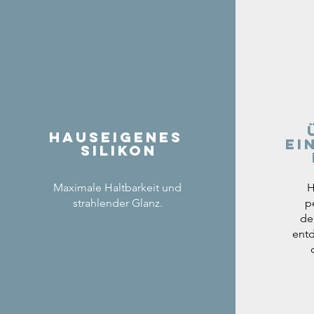
Hauseigenes
ei
Silikon
Maximale Haltbarkeit und
H
strahlender Glanz.
p
de
entd