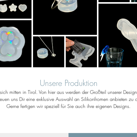
Unsere Produktion
ich mitten in Tirol. Von hier aus werden der Großteil unserer Desig
reuen uns Dir eine exklusive Auswahl an Silikonfromen anbieten zu d
Gerne fertigen wir speziell für Sie auch ihre eigenen Designs.