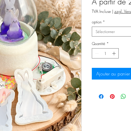
À partir de
TVA Incluse
|
zzgl. Ver
option
*
Sélectionner
Quantité
*
Ajouter au panier