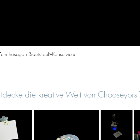
Aperçu rapide
cm hexagon Brautstrauß-Konservieru
tdecke die kreative Welt von Chooseyor