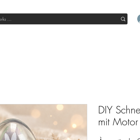
l
Boutique
Sale
Abo Box
Blog
Devenir un parte
DIY Schne
mit Motor