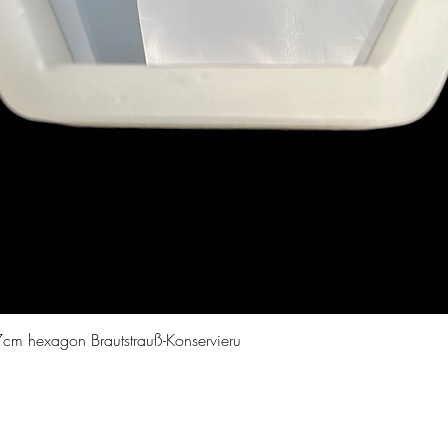
Aperçu rapide
cm hexagon Brautstrauß-Konservieru