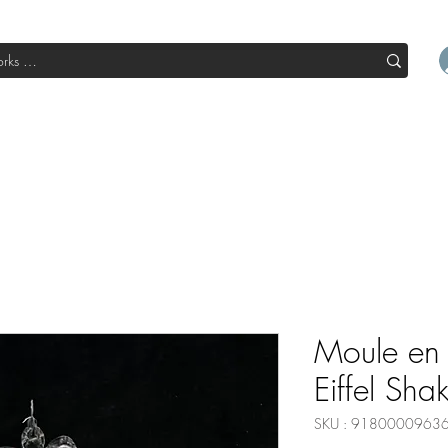
l
Boutique
Sale
Abo Box
Blog
Devenir un parte
Moule en 
Eiffel Sha
SKU : 9180000963