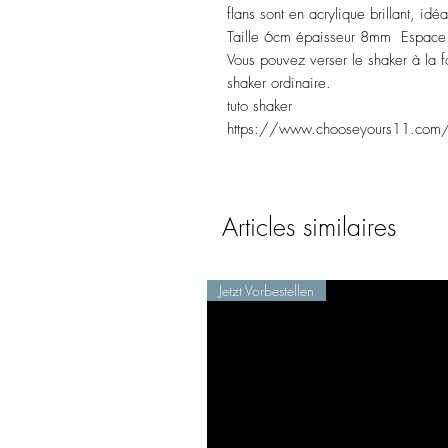
flans sont en acrylique brillant, id
Taille 6cm épaisseur 8mm Espace
Vous pouvez verser le shaker à la
shaker ordinaire.
tuto shaker
https://www.chooseyours11.com/p
Articles similaires
Jetzt Vorbestellen