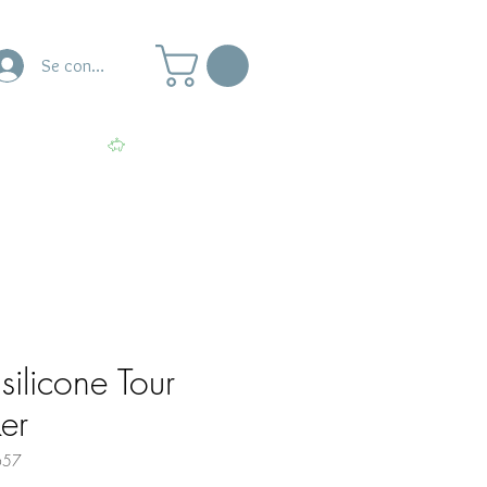
Se connecter
naire
Ateliers
Voir les points
silicone Tour
ker
657