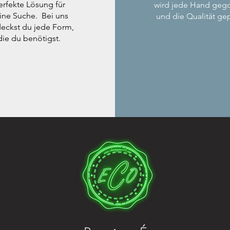
erfekte Lösung für
wird jede Hand geg
ine Suche. Bei uns
und die Qualität gep
eckst du jede Form,
die du benötigst.