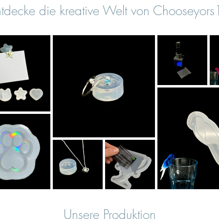
tdecke die kreative Welt von Chooseyor
Unsere Produktion