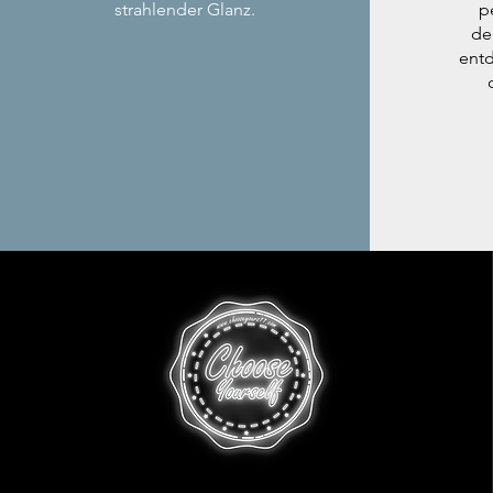
strahlender Glanz.
p
de
entd