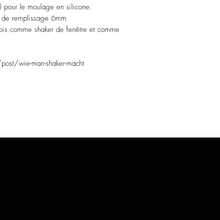
éal pour le moulage en silicone.
 de remplissage 6mm
 fois comme shaker de fenêtre et comme
ost/wie-man-shaker-macht