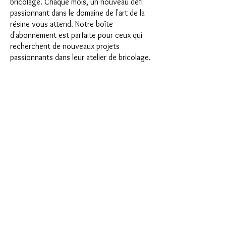
bricolage. Chaque mois, un nouveau défi
passionnant dans le domaine de l'art de la
résine vous attend. Notre boîte
d'abonnement est parfaite pour ceux qui
recherchent de nouveaux projets
passionnants dans leur atelier de bricolage.
En tant qu'abonné, vous serez non
seulement le premier à bénéficier de nos
tout nouveaux produits, mais vous
bénéficierez également d'une remise allant
jusqu'à 35 %. Nos coffrets d'abonnement
conviennent aux débutants ambitieux, mais
ils ne sont pas destinés aux débutants
absolus.
C'est aussi simple que cela : choisissez
l'abonnement directement sous ce texte
ou choisissez l'abonnement annuel pour
12 mois et recevez gratuitement notre
petit calendrier de l'Avent. Une fois votre
abonnement terminé, vous pouvez
l'annuler mensuellement. Une fois votre