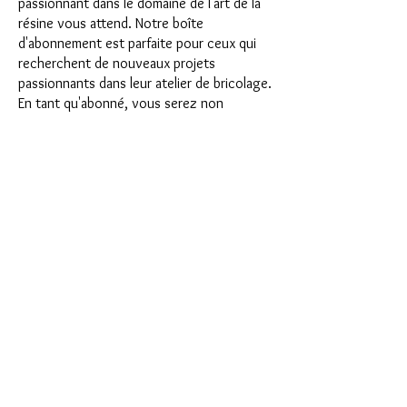
passionnant dans le domaine de l'art de la
résine vous attend. Notre boîte
d'abonnement est parfaite pour ceux qui
recherchent de nouveaux projets
passionnants dans leur atelier de bricolage.
En tant qu'abonné, vous serez non
seulement le premier à bénéficier de nos
tout nouveaux produits, mais vous
bénéficierez également d'une remise allant
jusqu'à 35 %. Nos coffrets d'abonnement
conviennent aux débutants ambitieux, mais
ils ne sont pas destinés aux débutants
absolus.
C'est aussi simple que cela : choisissez
l'abonnement directement sous ce texte
ou choisissez l'abonnement annuel pour
12 mois et recevez gratuitement notre
petit calendrier de l'Avent. Une fois votre
abonnement terminé, vous pouvez
l'annuler mensuellement. Une fois votre
commande passée, vous recevrez une fois