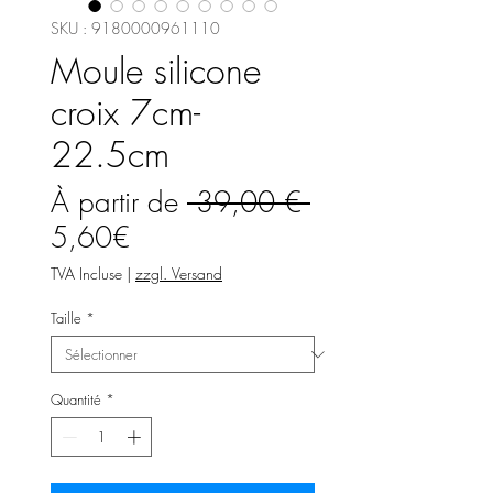
SKU : 9180000961110
Moule silicone
croix 7cm-
22.5cm
Prix
À partir de
 39,00 € 
Prix
original
5,60€
promotionnel
TVA Incluse
|
zzgl. Versand
Taille
*
Quantité
*