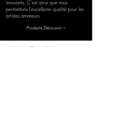
innovants. C'est ainsi que nous
permettons l'excellente qualité pour les
artistes amateurs.
Produits Découvrir >
Votre Box Abonnement
Résine
Le coffret d'abonnement Chooseyours11
est le cadeau idéal pour vous-même ou
pour toute personne passionnée de
bricolage. Chaque mois, un nouveau défi
passionnant dans le domaine de l'art de la
résine vous attend. Notre boîte
d'abonnement est parfaite pour ceux qui
recherchent de nouveaux projets
passionnants dans leur atelier de bricolage.
En tant qu'abonné, vous serez non