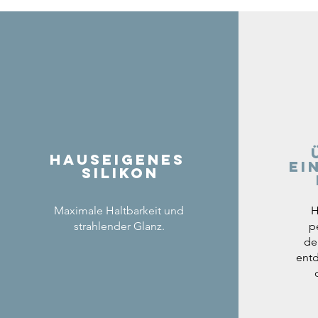
Hauseigenes
ei
Silikon
Maximale Haltbarkeit und
H
strahlender Glanz.
p
de
entd