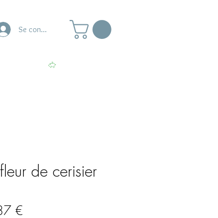
Se connecter
naire
Ateliers
Voir les points
fleur de cerisier
Prix
87 €