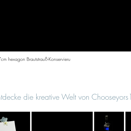
Aperçu rapide
cm hexagon Brautstrauß-Konservieru
tdecke die kreative Welt von Chooseyor