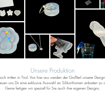
Unsere Produktion
ich mitten in Tirol. Von hier aus werden der Großteil unserer Desig
reuen uns Dir eine exklusive Auswahl an Silikonfromen anbieten zu d
Gerne fertigen wir speziell für Sie auch ihre eigenen Designs.