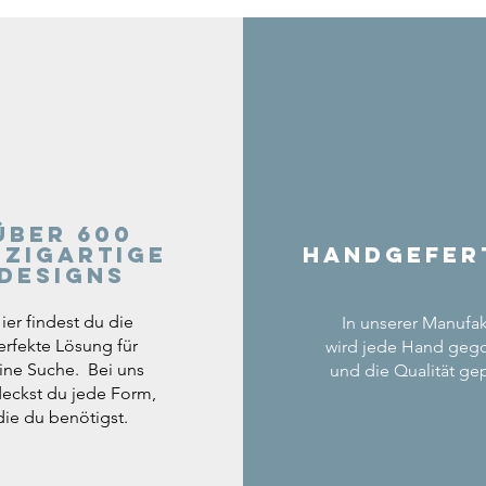
Über 600
nzigartige
Handgefer
Designs
ier findest du die
In unserer Manufak
erfekte Lösung für
wird jede Hand geg
ine Suche. Bei uns
und die Qualität gep
eckst du jede Form,
die du benötigst.