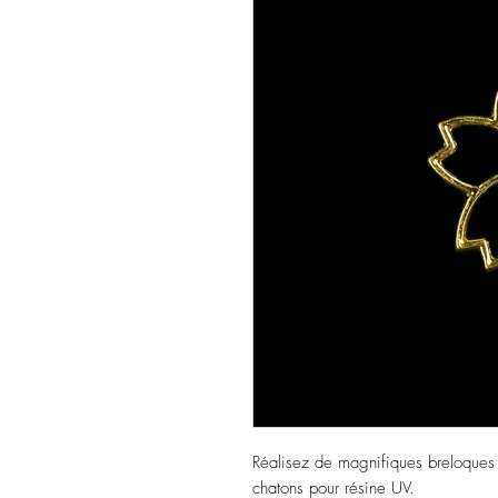
Réalisez de magnifiques breloques 
chatons pour résine UV.