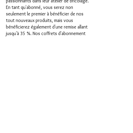
passionnants dans leur atelier de bricolage.
En tant qu'abonné, vous serez non
seulement le premier à bénéficier de nos
tout nouveaux produits, mais vous
bénéficierez également d'une remise allant
jusqu'à 35 %. Nos coffrets d'abonnement
conviennent aux débutants ambitieux, mais
ils ne sont pas destinés aux débutants
absolus.
C'est aussi simple que cela : choisissez
l'abonnement directement sous ce texte
ou choisissez l'abonnement annuel pour
12 mois et recevez gratuitement notre
petit calendrier de l'Avent. Une fois votre
abonnement terminé, vous pouvez
l'annuler mensuellement. Une fois votre
commande passée, vous recevrez une fois
par mois notre dernière boîte
d'abonnement, qui a chaque mois une
nouvelle devise passionnante et propose
un nouveau défi. Qu'il s'agisse de