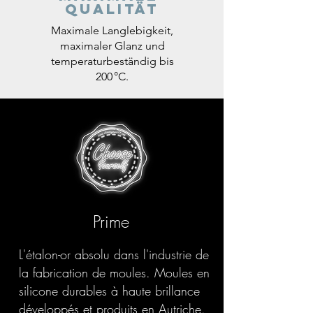
Qualität
Maximale Langlebigkeit,
maximaler Glanz und
temperaturbeständig bis
200 °C.
Prime
L'étalon-or absolu dans l'industrie de
la fabrication de moules. Moules en
silicone durables à haute brillance
développés et produits en Autriche.