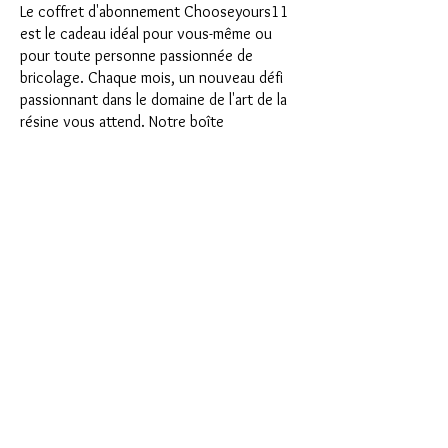
Le coffret d'abonnement Chooseyours11
est le cadeau idéal pour vous-même ou
pour toute personne passionnée de
bricolage. Chaque mois, un nouveau défi
passionnant dans le domaine de l'art de la
résine vous attend. Notre boîte
d'abonnement est parfaite pour ceux qui
recherchent de nouveaux projets
passionnants dans leur atelier de bricolage.
En tant qu'abonné, vous serez non
seulement le premier à bénéficier de nos
tout nouveaux produits, mais vous
bénéficierez également d'une remise allant
jusqu'à 35 %. Nos coffrets d'abonnement
conviennent aux débutants ambitieux, mais
ils ne sont pas destinés aux débutants
absolus.
C'est aussi simple que cela : choisissez
l'abonnement directement sous ce texte
ou choisissez l'abonnement annuel pour