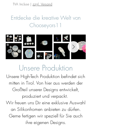
TVA Incluse
|
zzgl. Versand
Entdecke die kreative Welt von
Chooseyors11
Unsere Produktion
Unsere High-Tech Produktion befindet sich
mitten in Tirol. Von hier aus werden der
Großteil unserer Designs entwickelt,
produziert und verpackt.
Wir freuen uns Dir eine exklusive Auswahl
an Silikonfromen anbieten zu dürfen.
Gerne fertigen wir speziell für Sie auch
ihre eigenen Designs.