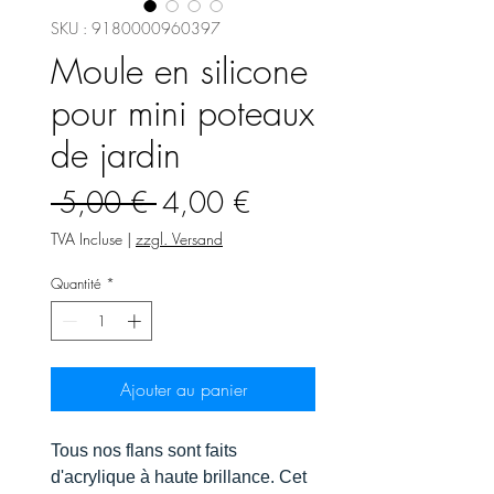
SKU : 9180000960397
Moule en silicone
pour mini poteaux
de jardin
Prix
Prix
 5,00 € 
4,00 €
original
promotionnel
TVA Incluse
|
zzgl. Versand
Quantité
*
Ajouter au panier
Tous nos flans sont faits
d'acrylique à haute brillance. Cet