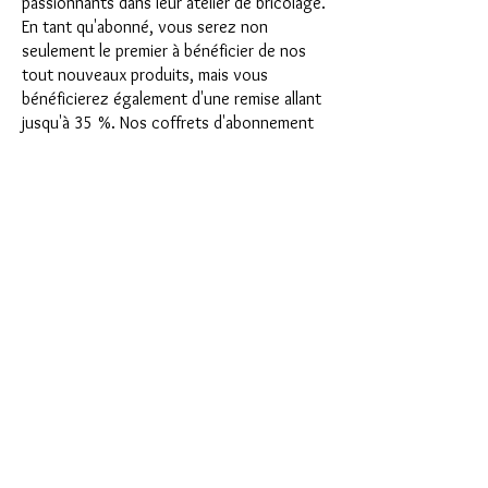
passionnants dans leur atelier de bricolage.
En tant qu'abonné, vous serez non
seulement le premier à bénéficier de nos
tout nouveaux produits, mais vous
bénéficierez également d'une remise allant
jusqu'à 35 %. Nos coffrets d'abonnement
conviennent aux débutants ambitieux, mais
ils ne sont pas destinés aux débutants
absolus.
C'est aussi simple que cela : choisissez
l'abonnement directement sous ce texte
ou choisissez l'abonnement annuel pour
12 mois et recevez gratuitement notre
petit calendrier de l'Avent. Une fois votre
abonnement terminé, vous pouvez
l'annuler mensuellement. Une fois votre
commande passée, vous recevrez une fois
par mois notre dernière boîte
d'abonnement, qui a chaque mois une
nouvelle devise passionnante et propose
un nouveau défi. Qu'il s'agisse de