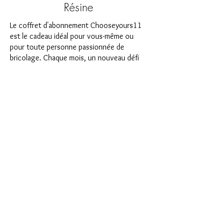
Résine
Le coffret d'abonnement Chooseyours11
est le cadeau idéal pour vous-même ou
pour toute personne passionnée de
bricolage. Chaque mois, un nouveau défi
passionnant dans le domaine de l'art de la
résine vous attend. Notre boîte
d'abonnement est parfaite pour ceux qui
recherchent de nouveaux projets
passionnants dans leur atelier de bricolage.
En tant qu'abonné, vous serez non
seulement le premier à bénéficier de nos
tout nouveaux produits, mais vous
bénéficierez également d'une remise allant
jusqu'à 35 %. Nos coffrets d'abonnement
conviennent aux débutants ambitieux, mais
ils ne sont pas destinés aux débutants
absolus.
C'est aussi simple que cela : choisissez
l'abonnement directement sous ce texte