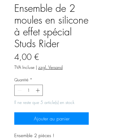
Ensemble de 2
moules en silicone
à effet spécial
Studs Rider
Prix
4,00 €
TVA Incluse
|
zzgl. Versand
Quantité
*
Il ne reste que 5 article(s) en stock
Ajouter au panier
Ensemble 2 pièces !