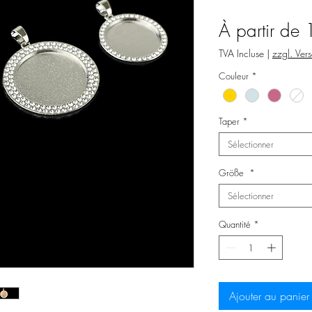
À partir de
TVA Incluse
|
zzgl. Ver
Couleur
*
Taper
*
Sélectionner
Größe
*
Sélectionner
Quantité
*
Ajouter au panier