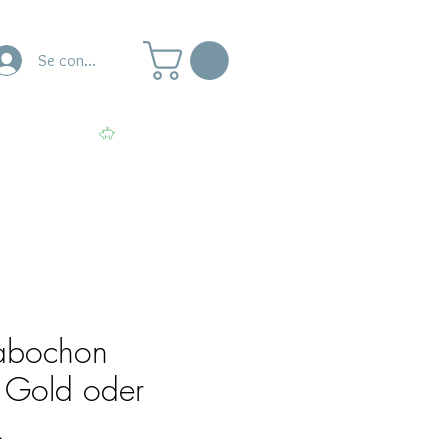
Se connecter
naire
Ateliers
Voir les points
abochon
 Gold oder
k