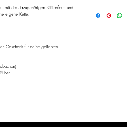
rn mit der dazugehörigen Silikonform und
ne eigene Kette.
htes Geschenk für deine geliebten.
Cabachon)
Silber