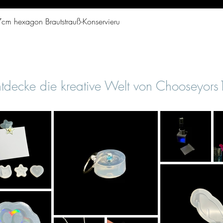
Aperçu rapide
cm hexagon Brautstrauß-Konservieru
tdecke die kreative Welt von Chooseyor