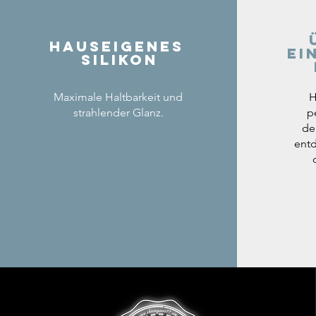
Hauseigenes
ei
Silikon
Maximale Haltbarkeit und
H
strahlender Glanz.
p
de
entd