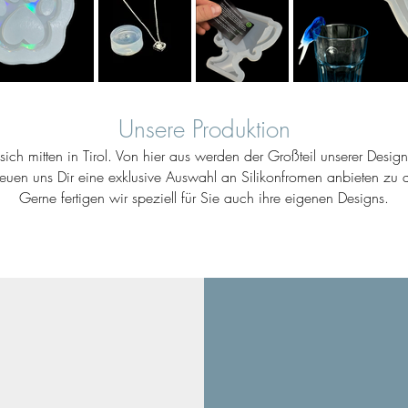
Unsere Produktion
ich mitten in Tirol. Von hier aus werden der Großteil unserer Desig
reuen uns Dir eine exklusive Auswahl an Silikonfromen anbieten zu d
Gerne fertigen wir speziell für Sie auch ihre eigenen Designs.