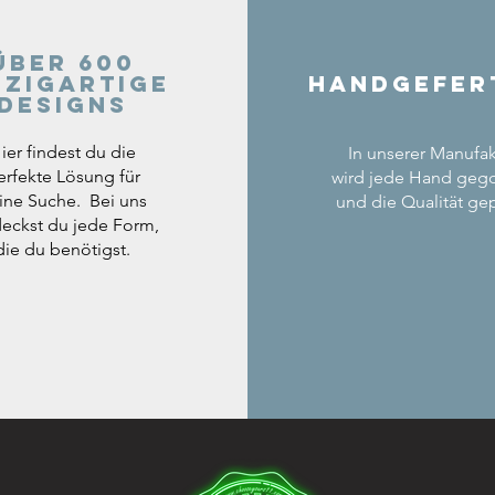
Über 600
nzigartige
Handgefer
Designs
ier findest du die
In unserer Manufak
erfekte Lösung für
wird jede Hand geg
ine Suche. Bei uns
und die Qualität gep
eckst du jede Form,
die du benötigst.