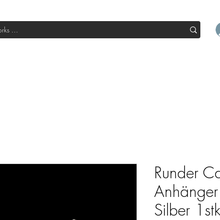
l
Boutique
Sale
Abo Box
Blog
Devenir un parte
Runder C
Anhänger
Silber 1st