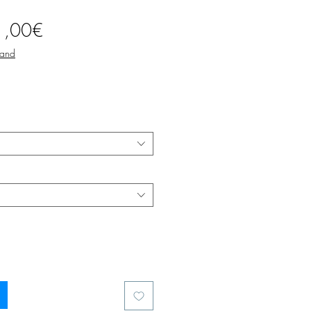
Prix
1,00€
promotionnel
sand